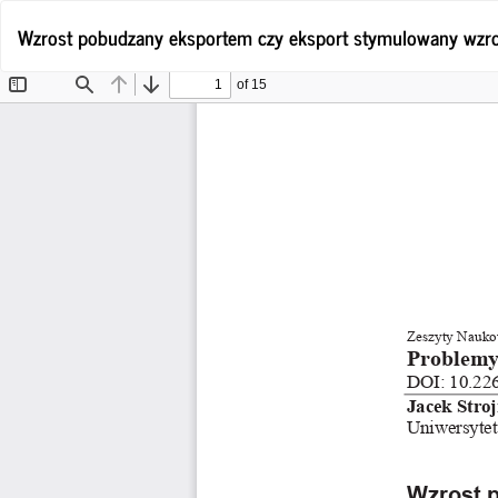
Wróć
Wzrost pobudzany eksportem czy eksport stymulowany wzro
do
szczegółów
artykułu