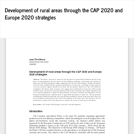
Wróć
Development of rural areas through the CAP 2020 and
do
Europe 2020 strategies
szczegółów
artykułu
Po
Po
P