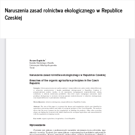
Wróć
Naruszenia zasad rolnictwa ekologicznego w Republice
do
Czeskiej
szczegółów
artykułu
Po
Po
P