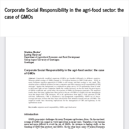
Wróć
Corporate Social Responsibility in the agri-food sector: the
do
case of GMOs
szczegółów
artykułu
Po
Po
P