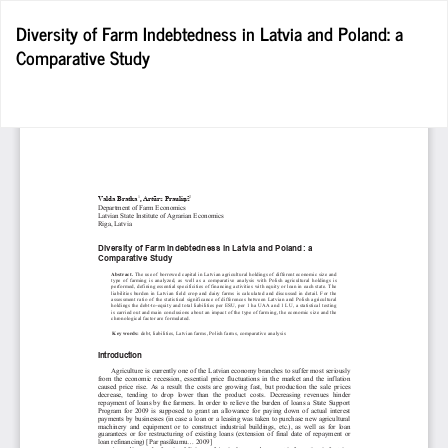
Wróć
Diversity of Farm Indebtedness in Latvia and Poland: a
do
Comparative Study
szczegółów
artykułu
Po
Po
P