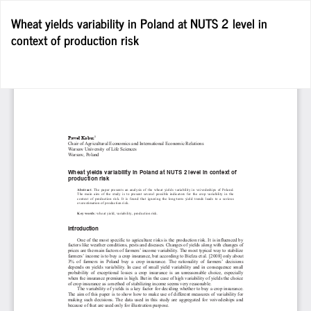
Wróć
Wheat yields variability in Poland at NUTS 2 level in
do
context of production risk
szczegółów
artykułu
Po
Po
P