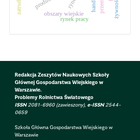
zatrudnienie
produkcja
rynek
obszary wiejskie
rynek pracy
Redakcja Zeszytów Naukowych Szkoły
Głównej Gospodarstwa Wiejskiego w
Warszawie.
Problemy Rolnictwa Światowego
ISSN
2081-6960 (zawieszony),
e-ISSN
2544-
0659
Szkoła Główna Gospodarstwa Wiejskiego w
Warszawie