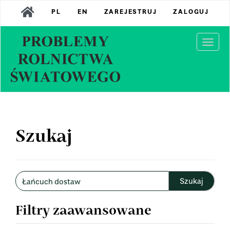
Main
PL
EN
ZAREJESTRUJ
ZALOGUJ
Navigation
Main
Content
Togg
Sidebar
navi
Szukaj
Wyszukaj
w
artykułach
Filtry zaawansowane