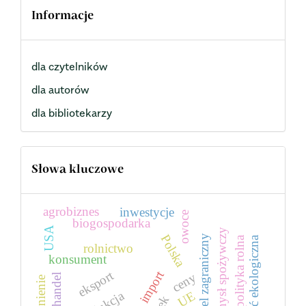
Informacje
dla czytelników
dla autorów
dla bibliotekarzy
Słowa kluczowe
agrobiznes
inwestycje
owoce
biogospodarka
USA
przemysł spożywczy
Polska
handel zagraniczny
żywność ekologiczna
polityka rolna
rolnictwo
konsument
eksport
import
ceny
handel
UE