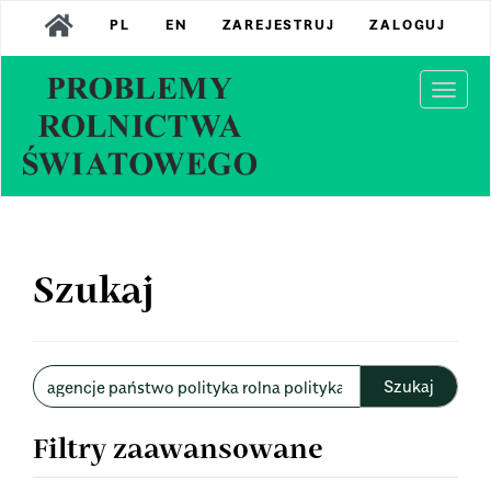
Main
PL
EN
ZAREJESTRUJ
ZALOGUJ
Navigation
Main
Content
Togg
Sidebar
navi
Szukaj
Wyszukaj
w
artykułach
Filtry zaawansowane