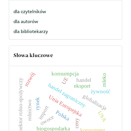
dla czytelników
dla autorów
dla bibliotekarzy
Słowa kluczowe
konsumpcja
rozwój
mleko
UE
handel
sektor rolno-spożywczy
handel zagraniczny
eksport
żywność
globalizacja
Unia Europejska
rynek
rolnictwo
import
Polska
USA
owoce
ceny
biogospodarka
konsument