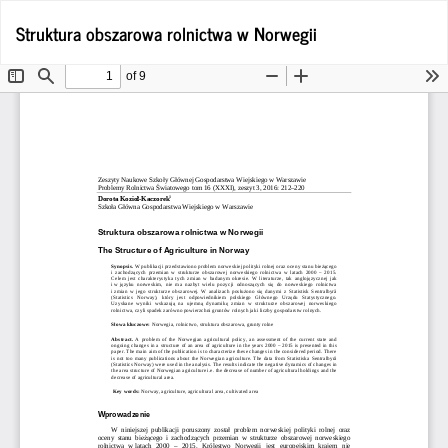
Wróć
Po
Struktura obszarowa rolnictwa w Norwegii
Po
do
P
szczegółów
artykułu