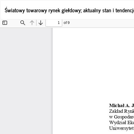
Wróć
Światowy towarowy rynek giełdowy; aktualny stan i tendenc
do
szczegółów
artykułu