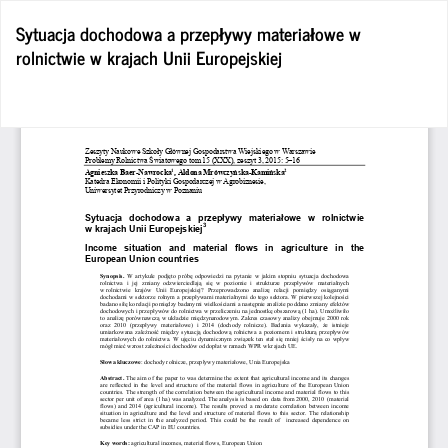
Wróć
Sytuacja dochodowa a przepływy materiałowe w
do
rolnictwie w krajach Unii Europejskiej
szczegółów
artykułu
Po
Po
P