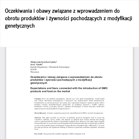
Wróć
Oczekiwania i obawy związane z wprowadzeniem do
do
obrotu produktów i żywności pochodzących z modyfikacji
szczegółów
genetycznych
artykułu
Po
Po
P