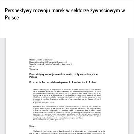
Wróć
Perspektywy rozwoju marek w sektorze żywnściowym w
do
Polsce
szczegółów
artykułu
Po
Po
P