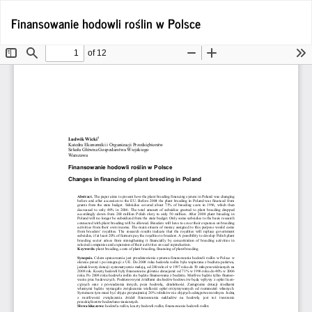
Wróć
Po
Finansowanie hodowli roślin w Polsce
Po
do
P
szczegółów
artykułu