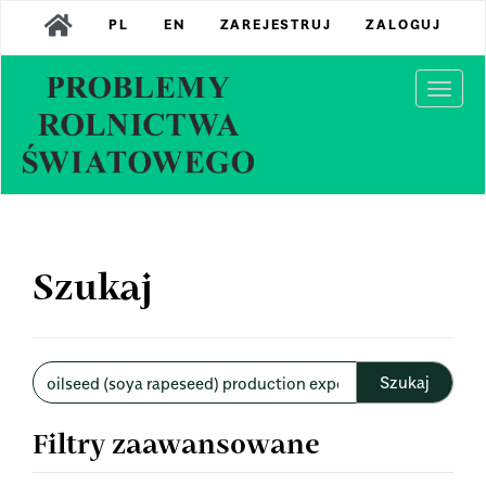
Main
PL
EN
ZAREJESTRUJ
ZALOGUJ
Navigation
Main
Content
Togg
Sidebar
navi
Szukaj
Wyszukaj
w
artykułach
Filtry zaawansowane