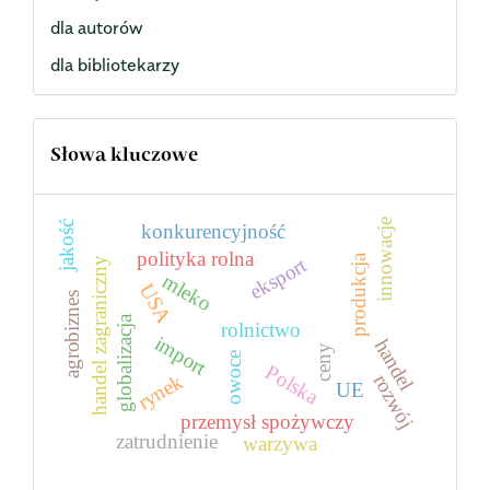
dla autorów
dla bibliotekarzy
Słowa kluczowe
innowacje
jakość
konkurencyjność
polityka rolna
produkcja
eksport
handel zagraniczny
mleko
USA
agrobiznes
globalizacja
rolnictwo
import
handel
ceny
owoce
Polska
rynek
rozwój
UE
przemysł spożywczy
zatrudnienie
warzywa