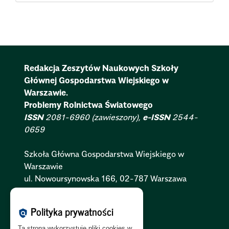
Redakcja Zeszytów Naukowych Szkoły
Głównej Gospodarstwa Wiejskiego w
Warszawie.
Problemy Rolnictwa Światowego
ISSN
2081-6960 (zawieszony),
e-ISSN
2544-
0659
Szkoła Główna Gospodarstwa Wiejskiego w
Warszawie
ul. Nowoursynowska 166, 02-787 Warszawa
Polityka Cookies:
PL
|
EN
Polityka prywatności
policy
Polityka Prywatności:
PL
|
EN
Ta strona wykorzystuje pliki cookies w