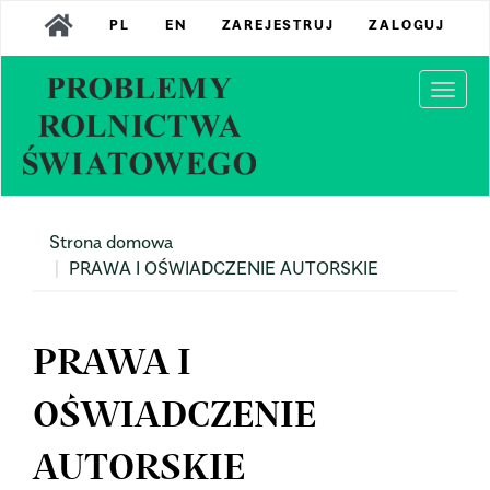
Main
PL
EN
ZAREJESTRUJ
ZALOGUJ
Navigation
Main
Content
Togg
Sidebar
navi
Strona domowa
PRAWA I OŚWIADCZENIE AUTORSKIE
PRAWA I
OŚWIADCZENIE
AUTORSKIE