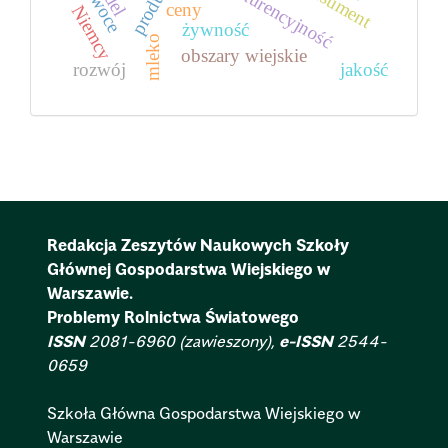
konkurencyjność
konsument
owoce
ceny
Niemcy
żywność
mleko
obszary wiejskie
rozwój
jakość
Redakcja Zeszytów Naukowych Szkoły
Głównej Gospodarstwa Wiejskiego w
Warszawie.
Problemy Rolnictwa Światowego
ISSN
2081-6960 (zawieszony),
e-ISSN
2544-
0659
Szkoła Główna Gospodarstwa Wiejskiego w
Warszawie