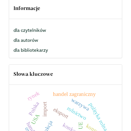
Informacje
dla czytelników
dla autorów
dla bibliotekarzy
Słowa kluczowe
rynek
handel zagraniczny
warzywa
Polska
import
polityka rolna
rolnictwo
eksport
USA
produkcja
handel
UE