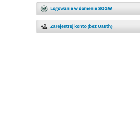
Logowanie w domenie SGGW
Zarejestruj konto (bez Oauth)