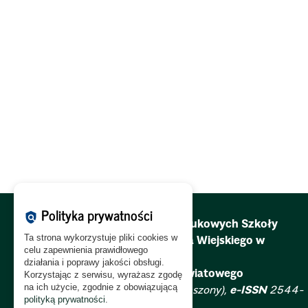
Polityka prywatności
policy
Redakcja Zeszytów Naukowych Szkoły
Ta strona wykorzystuje pliki cookies w
Głównej Gospodarstwa Wiejskiego w
celu zapewnienia prawidłowego
Warszawie.
działania i poprawy jakości obsługi.
Problemy Rolnictwa Światowego
Korzystając z serwisu, wyrażasz zgodę
na ich użycie, zgodnie z obowiązującą
ISSN
2081-6960 (zawieszony),
e-ISSN
2544-
polityką prywatności
.
0659