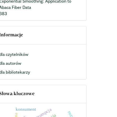
Exponential Smoothing: Application to
Abaca Fiber Data
383
Informacje
dla czytelników
dla autorów
dla bibliotekarzy
Słowa kluczowe
konsument
konsumpcja
rozwój