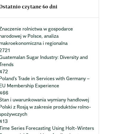
Ostatnio czytane 60 dni
Znaczenie rolnictwa w gospodarce
narodowej w Polsce, analiza
makroekonomiczna i regionalna
2721
Guatemalan Sugar Industry: Diversity and
Trends
472
Poland’s Trade in Services with Germany –
EU Membership Experience
466
Stan i uwarunkowania wymiany handlowej
Polski z Rosją w zakresie produktów rolno-
spożywczych
413
Time Series Forecasting Using Holt-Winters