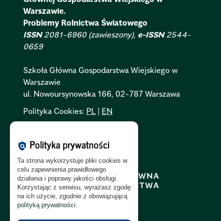
Warszawie.
Problemy Rolnictwa Światowego
ISSN
2081-6960 (zawieszony),
e-ISSN
2544-
0659
Szkoła Główna Gospodarstwa Wiejskiego w
Warszawie
ul. Nowoursynowska 166, 02-787 Warszawa
Polityka Cookies:
PL
|
EN
Polityka Prywatności:
PL
|
EN
Polityka prywatności
Polityka RODO:
PL
|
EN
policy
Ta strona wykorzystuje pliki cookies w
celu zapewnienia prawidłowego
działania i poprawy jakości obsługi.
Korzystając z serwisu, wyrażasz zgodę
na ich użycie, zgodnie z obowiązującą
polityką prywatności
.