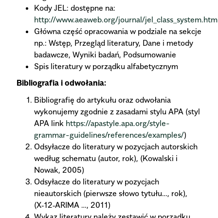
Kody JEL: dostępne na:
http://www.aeaweb.org/journal/jel_class_system.htm
Główna część opracowania w podziale na sekcje
np.: Wstęp, Przegląd literatury, Dane i metody
badawcze, Wyniki badań, Podsumowanie
Spis literatury w porządku alfabetycznym
Bibliografia i odwołania:
Bibliografię do artykułu oraz odwołania
wykonujemy zgodnie z zasadami stylu APA (styl
APA link
https://apastyle.apa.org/style-
grammar-guidelines/references/examples/
)
Odsyłacze do literatury w pozycjach autorskich
według schematu (autor, rok), (Kowalski i
Nowak, 2005)
Odsyłacze do literatury w pozycjach
nieautorskich (pierwsze słowo tytułu…, rok),
(X‑12‑ARIMA …, 2011)
Wykaz literatury należy zestawić w porządku