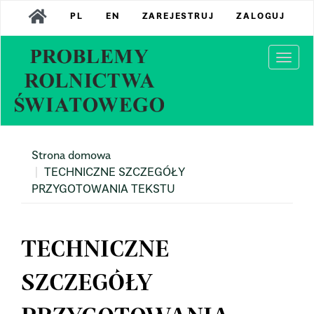
Main
PL
EN
ZAREJESTRUJ
ZALOGUJ
Navigation
Main
Content
Togg
Sidebar
navi
Strona domowa
TECHNICZNE SZCZEGÓŁY
PRZYGOTOWANIA TEKSTU
TECHNICZNE
SZCZEGÓŁY