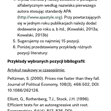
alfabetycznym według nazwiska pierwszego
autora stosując standardy APA
(
http://www.apastyle.org
). Przy powtarzających
się w jednym roku publikacjach należy dodać
dodawanie po roku a, b itd., (Kowalski, 2013a;
Kowalski, 2013b)
Sugerujemy co najmniej 15 pozycji.
Poniżej przedstawiamy przykłady różnych
pozycji literatury:
Przykłady wybranych pozycji bibliografii:
Artykuł naukowy w czasopiśmie:
Peltzman, S. (2000). Prices rise faster than they fall.
Journal of Political Economy, 108(3), 466‑502, DOI:
10.1086/262126.
Elliott, G., Rothenberg, T.J., Stock, J.H. (1996).
Efficient tests for an autoregressive unit root.
Econometrica, 64(4), 813-836, DOI: