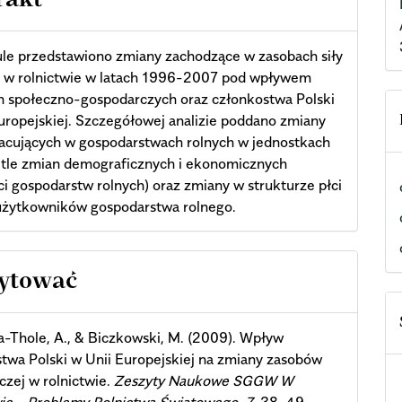
rakt
le przedstawiono zmiany zachodzące w zasobach siły
j w rolnictwie w latach 1996-2007 pod wpływem
n społeczno-gospodarczych oraz członkostwa Polski
uropejskiej. Szczegółowej analizie poddano zmiany
racujących w gospodarstwach rolnych w jednostkach
tle zmian demograficznych i ekonomicznych
ci gospodarstw rolnych) oraz zmiany w strukturze płci
 użytkowników gospodarstwa rolnego.
cle
cytować
ils
a-Thole, A., & Biczkowski, M. (2009). Wpływ
twa Polski w Unii Europejskiej na zmiany zasobów
oczej w rolnictwie.
Zeszyty Naukowe SGGW W