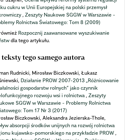
nku cukru w Unii Europejskiej na polski przemysł
krowniczy
,
Zeszyty Naukowe SGGW w Warszawie -
oblemy Rolnictwa Światowego: Tom 8 (2009)
również
Rozpocznij zaawansowane wyszukiwanie
ństw
dla tego artykułu.
 teksty tego samego autora
man Rudnicki, Mirosław Biczkowski, Łukasz
śniewski,
Działanie PROW 2007-2013 „Różnicowanie
iałalności gospodarstw rolnych” jako czynnik
elofunkcyjnego rozwoju wsi i rolnictwa
,
Zeszyty
ukowe SGGW w Warszawie - Problemy Rolnictwa
iatowego: Tom 17 Nr 3 (2017)
rosław Biczkowski, Aleksandra Jezierska-Thole,
ływ absorpcji środków unijnych na rozwój rolnictwa
gionu kujawsko-pomorskiego na przykładzie PROW
,