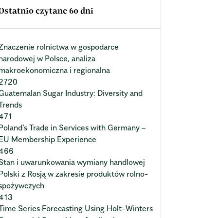
Ostatnio czytane 60 dni
Znaczenie rolnictwa w gospodarce
narodowej w Polsce, analiza
makroekonomiczna i regionalna
2720
Guatemalan Sugar Industry: Diversity and
Trends
471
Poland’s Trade in Services with Germany –
EU Membership Experience
466
Stan i uwarunkowania wymiany handlowej
Polski z Rosją w zakresie produktów rolno-
spożywczych
413
Time Series Forecasting Using Holt-Winters