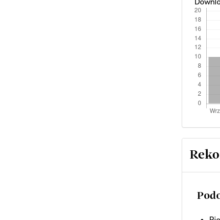
Downlo
Reko
Podo
Pio