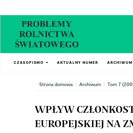
Main
Navigation
Main
Content
Sidebar
CZASOPISMO
AKTUALNY NUMER
ARCHIWUM
Strona domowa
Archiwum
Tom 7 (200
WPŁYW CZŁONKOST
EUROPEJSKIEJ NA 