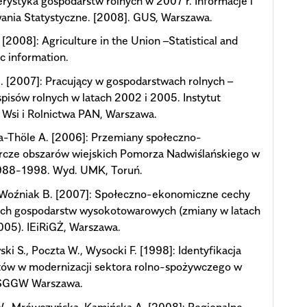
rystyka gospodarstw rolnych w 2007 r. Informacje i
ania Statystyczne. [2008]. GUS, Warszawa.
 [2008]: Agriculture in the Union –Statistical and
c information.
I. [2007]: Pracujący w gospodarstwach rolnych –
pisów rolnych w latach 2002 i 2005. Instytut
Wsi i Rolnictwa PAN, Warszawa.
a-Thöle A. [2006]: Przemiany społeczno-
rcze obszarów wiejskich Pomorza Nadwiślańskiego w
1988-1998. Wyd. UMK, Toruń.
Woźniak B. [2007]: Społeczno-ekonomiczne cechy
ych gospodarstw wysokotowarowych (zmiany w latach
05). IEiRiGŻ, Warszawa.
ki S., Poczta W., Wysocki F. [1998]: Identyfikacja
tów w modernizacji sektora rolno-spożywczego w
 SGGW Warszawa.
W., Mrówczyńska-Kamińska A. [2008]: Regionalne