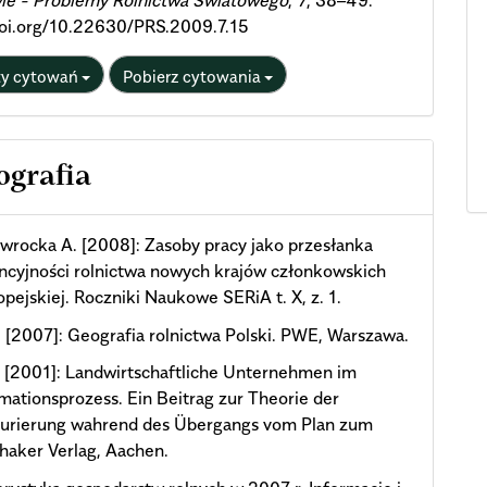
ie - Problemy Rolnictwa Światowego
,
7
, 38–49.
doi.org/10.22630/PRS.2009.7.15
ty cytowań
Pobierz cytowania
ografia
rocka A. [2008]: Zasoby pracy jako przesłanka
ncyjności rolnictwa nowych krajów członkowskich
opejskiej. Roczniki Naukowe SERiA t. X, z. 1.
. [2007]: Geografia rolnictwa Polski. PWE, Warszawa.
 [2001]: Landwirtschaftliche Unternehmen im
mationsprozess. Ein Beitrag zur Theorie der
turierung wahrend des Übergangs vom Plan zum
haker Verlag, Aachen.