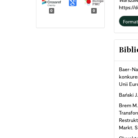
Warszaw
https://
0
0
Forma
Bibli
Baer-Naw
konkure
Unii Eur
Bański J
Brem M.
Transfor
Restruk
Markt. S