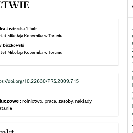
CTWIE
n
ra Jezierska-Thole
tet Mikołaja Kopernika w Toruniu
cle
w Biczkowski
ent
tet Mikołaja Kopernika w Toruniu
ps://doi.org/10.22630/PRS.2009.7.15
luczowe :
rolnictwo, praca, zasoby, nakłady,
stanie