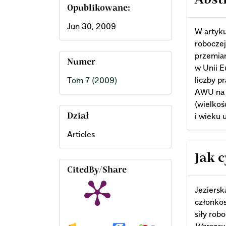
Abst
Opublikowane:
Jun 30, 2009
W artyku
robocze
przemia
Numer
w Unii E
liczby p
Tom 7 (2009)
AWU na 
(wielkoś
i wieku
Dział
Articles
Arti
Jak 
CitedBy/Share
Deta
Jeziersk
członkos
siły rob