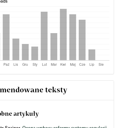
ads
mendowane teksty
bne artykuły
tr Szajner,
Ocena wpływu reformy systemu regulacji