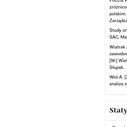
zróżnico
polskim.
Zarządza
Study on
SAC, Ma
Wiatrak 
zawodowe
[W:] Wie
Słupsk.
Woś A. 
analiza 
Stat