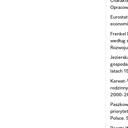
Charakte
Opracow
Eurostat
economi
Frenkel 
według s
Rozwoju 
Jeziersk
gospoda
latach 
Karwat-
rodzinn
2000-20
Paszkows
prioryte
Polsce.
Poczta 