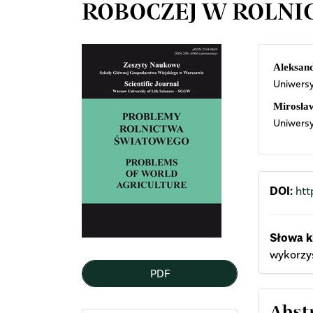
ROBOCZEJ W ROLNI
Article
Mai
Aleksand
Uniwersy
Sidebar
Arti
Mirosła
Cont
Uniwersy
DOI:
htt
Słowa k
wykorzy
PDF