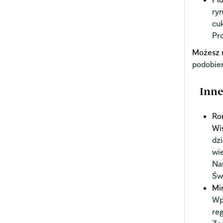
ry
cu
Pr
Możesz 
podobie
Inne
Ro
Wi
dz
wi
Na
Św
Mi
Wp
re