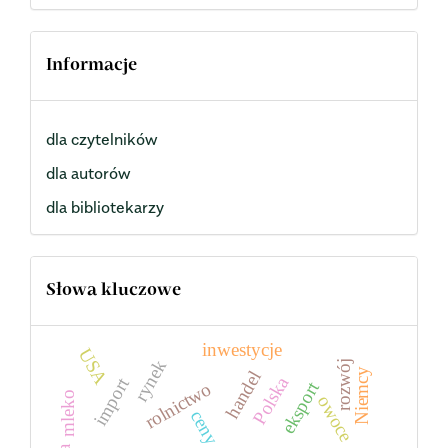
Informacje
dla czytelników
dla autorów
dla bibliotekarzy
Słowa kluczowe
inwestycje
USA
rynek
rozwój
Niemcy
handel
Polska
import
eksport
rolnictwo
mleko
owoce
ceny