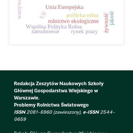
warzywa
Unia Europejska
UE
jakość
polityka rolna
żywność
rolnictwo ekologiczne
Wspólna Polityka Rolna
zatrudnienie
rynek pracy
Redakcja Zeszytów Naukowych Szkoły
Głównej Gospodarstwa Wiejskiego w
Warszawie.
Problemy Rolnictwa Światowego
ISSN
2081-6960 (zawieszony),
e-ISSN
2544-
0659