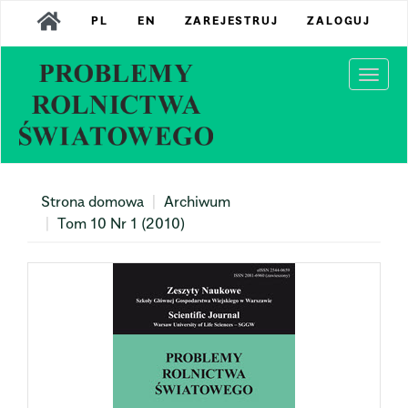
Main
PL
EN
ZAREJESTRUJ
ZALOGUJ
Navigation
Main
Content
Togg
Sidebar
navi
Strona domowa
Archiwum
Tom 10 Nr 1 (2010)