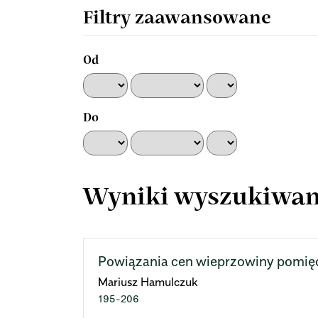
artykułach
Filtry zaawansowane
Od
Do
Wyniki wyszukiwan
Powiązania cen wieprzowiny pomięd
Mariusz Hamulczuk
195-206