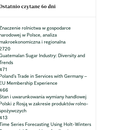
Ostatnio czytane 60 dni
Znaczenie rolnictwa w gospodarce
narodowej w Polsce, analiza
makroekonomiczna i regionalna
2720
Guatemalan Sugar Industry: Diversity and
Trends
471
Poland’s Trade in Services with Germany –
EU Membership Experience
466
Stan i uwarunkowania wymiany handlowej
Polski z Rosją w zakresie produktów rolno-
spożywczych
413
Time Series Forecasting Using Holt-Winters