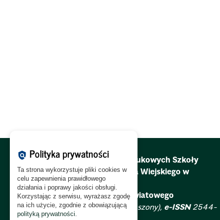
Polityka prywatności
policy
Redakcja Zeszytów Naukowych Szkoły
Ta strona wykorzystuje pliki cookies w
Głównej Gospodarstwa Wiejskiego w
celu zapewnienia prawidłowego
Warszawie.
działania i poprawy jakości obsługi.
Problemy Rolnictwa Światowego
Korzystając z serwisu, wyrażasz zgodę
na ich użycie, zgodnie z obowiązującą
ISSN
2081-6960 (zawieszony),
e-ISSN
2544-
polityką prywatności
.
0659