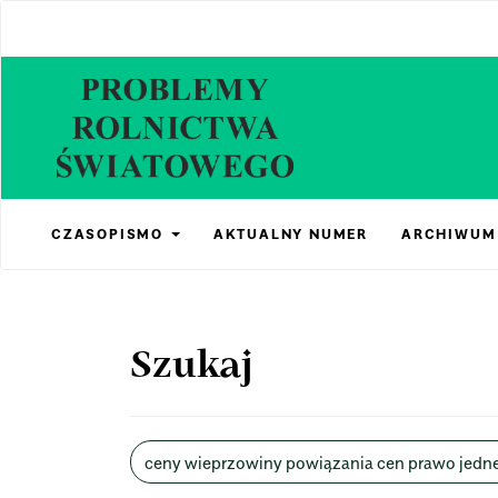
Main
Navigation
Main
Content
Sidebar
CZASOPISMO
AKTUALNY NUMER
ARCHIWUM
Szukaj
Wyszukaj
w