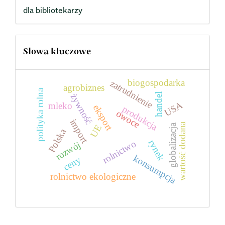
dla bibliotekarzy
Słowa kluczowe
biogospodarka
zatrudnienie
agrobiznes
polityka rolna
handel
żywność
USA
mleko
eksport
produkcja
owoce
import
wartość dodana
globalizacja
UE
Polska
rynek
rolnictwo
rozwój
konsumpcja
ceny
rolnictwo ekologiczne