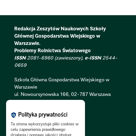
Redakcja Zeszytów Naukowych Szkoły
Głównej Gospodarstwa Wiejskiego w
Warszawie.
Problemy Rolnictwa Światowego
ISSN
2081-6960 (zawieszony),
e-ISSN
2544-
0659
Szkoła Główna Gospodarstwa Wiejskiego w
Warszawie
ul. Nowoursynowska 166, 02-787 Warszawa
Polityka Cookies:
PL
|
EN
Polityka prywatności
policy
Polityka Prywatności:
PL
|
EN
Ta strona wykorzystuje pliki cookies w
Polityka RODO:
PL
|
EN
celu zapewnienia prawidłowego
działania i poprawy jakości obsługi.