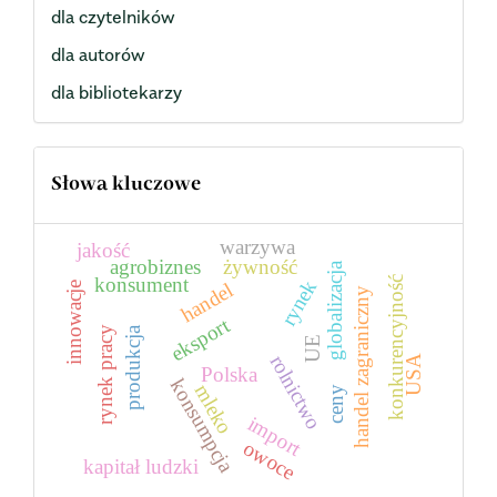
dla czytelników
dla autorów
dla bibliotekarzy
Słowa kluczowe
warzywa
jakość
agrobiznes
żywność
globalizacja
konsument
konkurencyjność
rynek
handel
innowacje
handel zagraniczny
eksport
rynek pracy
produkcja
UE
rolnictwo
USA
Polska
konsumpcja
mleko
ceny
import
owoce
kapitał ludzki