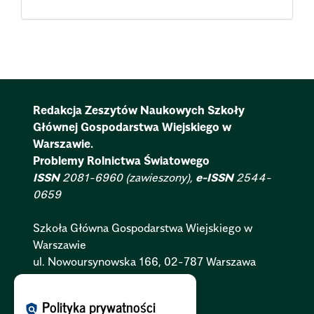
Redakcja Zeszytów Naukowych Szkoły
Głównej Gospodarstwa Wiejskiego w
Warszawie.
Problemy Rolnictwa Światowego
ISSN
2081-6960 (zawieszony),
e-ISSN
2544-
0659
Szkoła Główna Gospodarstwa Wiejskiego w
Warszawie
ul. Nowoursynowska 166, 02-787 Warszawa
Polityka Cookies:
PL
|
EN
Polityka prywatności
policy
Polityka Prywatności:
PL
|
EN