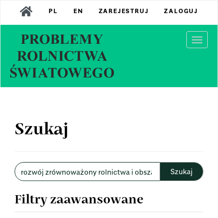
Main
PL
EN
ZAREJESTRUJ
ZALOGUJ
Navigation
Main
Content
Togg
Sidebar
navi
Szukaj
Wyszukaj
w
artykułach
Filtry zaawansowane