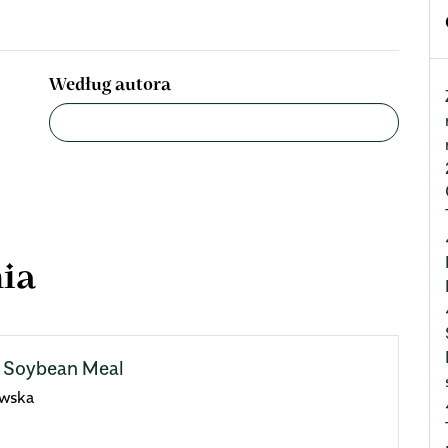
Według autora
ia
f Soybean Meal
ewska