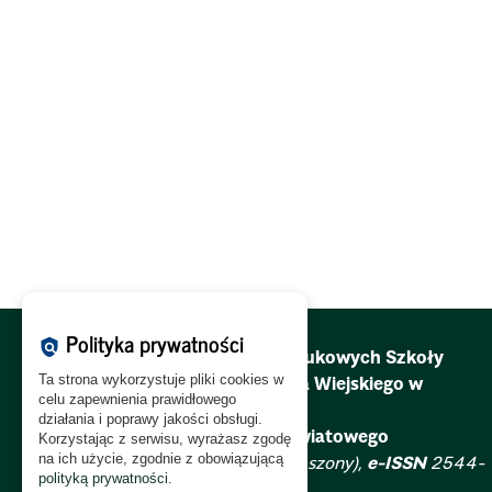
Polityka prywatności
policy
Redakcja Zeszytów Naukowych Szkoły
Ta strona wykorzystuje pliki cookies w
Głównej Gospodarstwa Wiejskiego w
celu zapewnienia prawidłowego
Warszawie.
działania i poprawy jakości obsługi.
Problemy Rolnictwa Światowego
Korzystając z serwisu, wyrażasz zgodę
na ich użycie, zgodnie z obowiązującą
ISSN
2081-6960 (zawieszony),
e-ISSN
2544-
polityką prywatności
.
0659