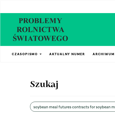
Main
Navigation
Main
Content
Sidebar
CZASOPISMO
AKTUALNY NUMER
ARCHIWUM
Szukaj
Wyszukaj
w