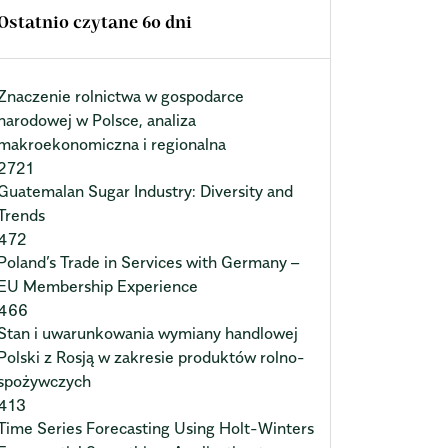
Ostatnio czytane 60 dni
Znaczenie rolnictwa w gospodarce
narodowej w Polsce, analiza
makroekonomiczna i regionalna
2721
Guatemalan Sugar Industry: Diversity and
Trends
472
Poland’s Trade in Services with Germany –
EU Membership Experience
466
Stan i uwarunkowania wymiany handlowej
Polski z Rosją w zakresie produktów rolno-
spożywczych
413
Time Series Forecasting Using Holt-Winters