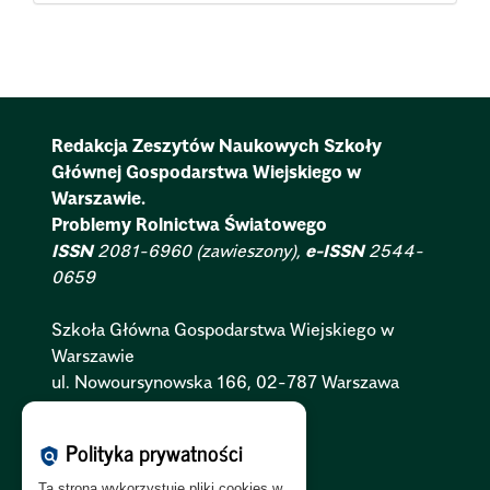
Redakcja Zeszytów Naukowych Szkoły
Głównej Gospodarstwa Wiejskiego w
Warszawie.
Problemy Rolnictwa Światowego
ISSN
2081-6960 (zawieszony),
e-ISSN
2544-
0659
Szkoła Główna Gospodarstwa Wiejskiego w
Warszawie
ul. Nowoursynowska 166, 02-787 Warszawa
Polityka Cookies:
PL
|
EN
Polityka prywatności
policy
Polityka Prywatności:
PL
|
EN
Ta strona wykorzystuje pliki cookies w