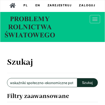
Main
PL
EN
ZAREJESTRUJ
ZALOGUJ
Navigation
Main
Content
Togg
Sidebar
navi
Szukaj
Wyszukaj
w
artykułach
Filtry zaawansowane