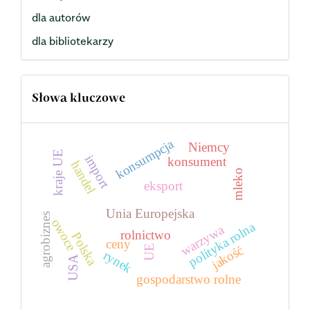
dla autorów
dla bibliotekarzy
Słowa kluczowe
konsumpcja
Niemcy
kraje UE
import
konsument
handel
mleko
eksport
Unia Europejska
agrobiznes
owoce
polityka rolna
warzywa
rolnictwo
Polska
ceny
UE
jakość
rynek
USA
gospodarstwo rolne