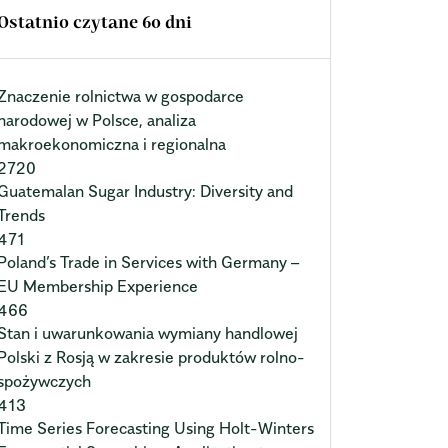
Ostatnio czytane 60 dni
Znaczenie rolnictwa w gospodarce
narodowej w Polsce, analiza
makroekonomiczna i regionalna
2720
Guatemalan Sugar Industry: Diversity and
Trends
471
Poland’s Trade in Services with Germany –
EU Membership Experience
466
Stan i uwarunkowania wymiany handlowej
Polski z Rosją w zakresie produktów rolno-
spożywczych
413
Time Series Forecasting Using Holt-Winters