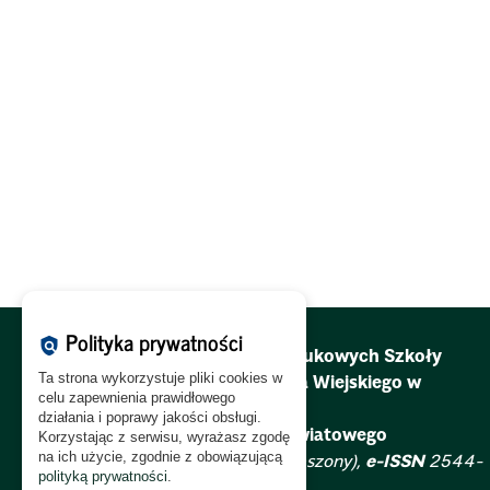
Polityka prywatności
policy
Redakcja Zeszytów Naukowych Szkoły
Ta strona wykorzystuje pliki cookies w
Głównej Gospodarstwa Wiejskiego w
celu zapewnienia prawidłowego
Warszawie.
działania i poprawy jakości obsługi.
Problemy Rolnictwa Światowego
Korzystając z serwisu, wyrażasz zgodę
na ich użycie, zgodnie z obowiązującą
ISSN
2081-6960 (zawieszony),
e-ISSN
2544-
polityką prywatności
.
0659