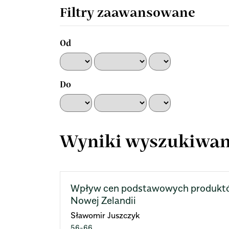
artykułach
Filtry zaawansowane
Od
Do
Wyniki wyszukiwan
Wpływ cen podstawowych produktó
Nowej Zelandii
Sławomir Juszczyk
56-66