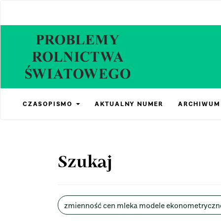
Main
Navigation
Main
Content
Sidebar
CZASOPISMO
AKTUALNY NUMER
ARCHIWUM
Szukaj
Wyszukaj
w