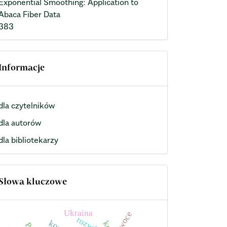
Exponential Smoothing: Application to
Abaca Fiber Data
383
Informacje
dla czytelników
dla autorów
dla bibliotekarzy
Słowa kluczowe
Ukraina
owoce
rozwój