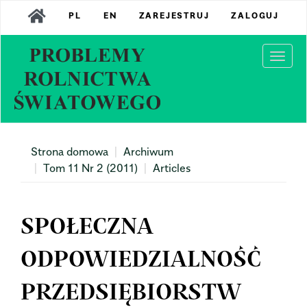
Main
PL
EN
ZAREJESTRUJ
ZALOGUJ
Navigation
Main
Content
Togg
Sidebar
navi
Strona domowa
Archiwum
Tom 11 Nr 2 (2011)
Articles
SPOŁECZNA
ODPOWIEDZIALNOŚĆ
PRZEDSIĘBIORSTW