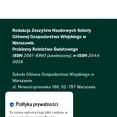
Redakcja Zeszytów Naukowych Szkoły
Głównej Gospodarstwa Wiejskiego w
Warszawie.
Problemy Rolnictwa Światowego
ISSN
2081-6960 (zawieszony),
e-ISSN
2544-
0659
Szkoła Główna Gospodarstwa Wiejskiego w
Warszawie
ul. Nowoursynowska 166, 02-787 Warszawa
Polityka Cookies:
PL
|
EN
Polityka prywatności
policy
Polityka Prywatności:
PL
|
EN
Ta strona wykorzystuje pliki cookies w
Polityka RODO:
PL
|
EN