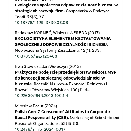
Ekologiczna społeczna odpowiedzialność biznesu w
strategiach rozwoju firm.
Gospodarka w Praktyce i
Teorii,
36
(3),
77.
10.18778/1429-3730.36.06
Radosław KORNEĆ, Wioletta WEREDA (2017)
EKOLOGISTYKA ELEMENTEM KSZTAŁTOWANIA
SPOŁECZNEJ ODPOWIEDZIALNOŚCI BIZNESU.
Nowoczesne Systemy Zarządzania,
12
(1),
233.
10.37055/nsz/129463
Ewa Stawicka, Jan Wołoszyn (2013)
Praktyczne podejście przedsiębiorstw sektora MŚP
do koncepcji społecznej odpowiedzialności w
biznesie.
Roczniki Naukowe Ekonomii Rolnictwa i
Rozwoju Obszarów Wiejskich,
100
(1),
44.
10.22630/RNR.2013.100.1.4
Mirosław Pacut (2024)
Polish Gen-Z Consumers’ Attitudes to Corporate
Social Responsibility (CSR).
Marketing of Scientific and
Research Organizations,
53
(3),
80.
10.2478/minib-2024-0017