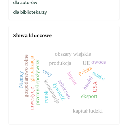
dla autorów
dla bibliotekarzy
Słowa kluczowe
obszary wiejskie
gospodarstwo rolne
globalizacja
owoce
przemysł spożywczy
produkcja
UE
Polska
ceny
mleko
import
Niemcy
handel
konsumpcja
rolnictwo
USA
żywność
inwestycje
rynek
eksport
kapitał ludzki