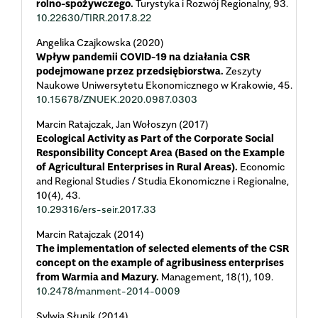
rolno-spożywczego.
Turystyka i Rozwój Regionalny,
93.
10.22630/TIRR.2017.8.22
Angelika Czajkowska (2020)
Wpływ pandemii COVID-19 na działania CSR
podejmowane przez przedsiębiorstwa.
Zeszyty
Naukowe Uniwersytetu Ekonomicznego w Krakowie,
45.
10.15678/ZNUEK.2020.0987.0303
Marcin Ratajczak, Jan Wołoszyn (2017)
Ecological Activity as Part of the Corporate Social
Responsibility Concept Area (Based on the Example
of Agricultural Enterprises in Rural Areas).
Economic
and Regional Studies / Studia Ekonomiczne i Regionalne,
10
(4),
43.
10.29316/ers-seir.2017.33
Marcin Ratajczak (2014)
The implementation of selected elements of the CSR
concept on the example of agribusiness enterprises
from Warmia and Mazury.
Management,
18
(1),
109.
10.2478/manment-2014-0009
Sylwia Słupik (2014)