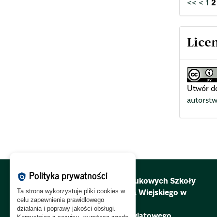
<<
<
1
2
Lice
Utwór do
autorst
Polityka prywatności
policy
Redakcja Zeszytów Naukowych Szkoły
Ta strona wykorzystuje pliki cookies w
Głównej Gospodarstwa Wiejskiego w
celu zapewnienia prawidłowego
Warszawie.
działania i poprawy jakości obsługi.
Problemy Rolnictwa Światowego