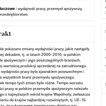
luczowe :
wydajność pracy, przemysł spożywczy,
przedsiębiorstwo
rakt
le pokazano zmiany wydajności pracy, jakie nastąpiły
ej dekadzie, tj. w latach 2000-2010, w polskim
le spożywczym i jego poszczególnych branżach,
j wartością produkcji sprzedanej na zatrudnionego.
 wydajności pracy była zjawiskiem powszechnym i
ła wszystkich branż przemysłu spożywczego,
iek tempo tych zmian było różne. Tempo wzrostu
ści pracy w polskim przemyśle spożywczym należało
go z najwyższych wśród krajów Wspólnoty, zwłaszcza
ieniu do krajów najbardziej rozwiniętych, tj. UE-15.
to, że sukcesywnie zmniejszamy dzielący nas