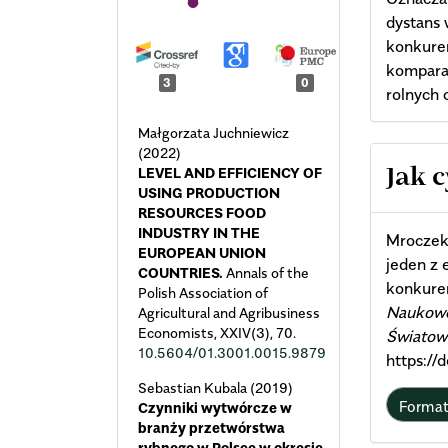
dystans 
konkuren
kompara
3
0
rolnych 
Małgorzata Juchniewicz
(2022)
Arti
LEVEL AND EFFICIENCY OF
Jak 
USING PRODUCTION
Deta
RESOURCES FOOD
INDUSTRY IN THE
Mroczek,
EUROPEAN UNION
jeden z
COUNTRIES.
Annals of the
konkure
Polish Association of
Naukowe
Agricultural and Agribusiness
Economists,
XXIV
(3),
70.
Światow
10.5604/01.3001.0015.9879
https://
Sebastian Kubala (2019)
Forma
Czynniki wytwórcze w
branży przetwórstwa
rybnego w Polsce w okresie