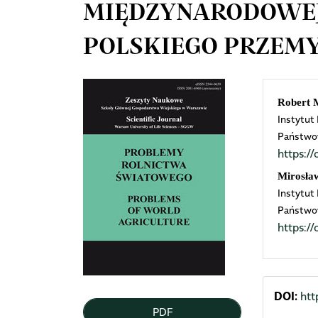
MIĘDZYNARODOWEJ
POLSKIEGO PRZEM
Article
Mai
Robert 
Instytut
Sidebar
Arti
Państwo
https:
Cont
Mirosła
Instytut
Państwo
https:
DOI:
htt
PDF