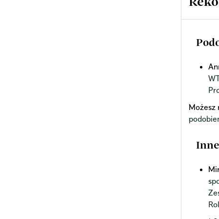
Reko
Podo
An
W
Pr
Możesz 
podobie
Inne
Mi
sp
Ze
Ro