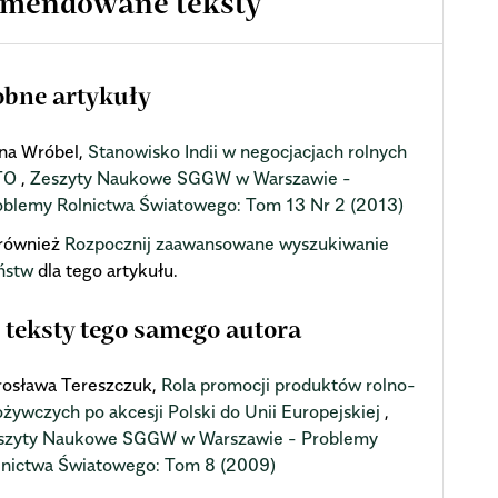
mendowane teksty
bne artykuły
na Wróbel,
Stanowisko Indii w negocjacjach rolnych
TO
,
Zeszyty Naukowe SGGW w Warszawie -
oblemy Rolnictwa Światowego: Tom 13 Nr 2 (2013)
również
Rozpocznij zaawansowane wyszukiwanie
ństw
dla tego artykułu.
 teksty tego samego autora
rosława Tereszczuk,
Rola promocji produktów rolno-
ożywczych po akcesji Polski do Unii Europejskiej
,
szyty Naukowe SGGW w Warszawie - Problemy
lnictwa Światowego: Tom 8 (2009)