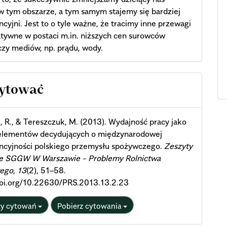
w tym obszarze, a tym samym stajemy się bardziej
cyjni. Jest to o tyle ważne, że tracimy inne przewagi
tywne w postaci m.in. niższych cen surowców
czy mediów, np. prądu, wody.
cle
cytować
ils
 R., & Tereszczuk, M. (2013). Wydajność pracy jako
 elementów decydujących o międzynarodowej
ncyjności polskiego przemysłu spożywczego.
Zeszyty
 SGGW W Warszawie - Problemy Rolnictwa
ego
,
13
(2), 51–58.
doi.org/10.22630/PRS.2013.13.2.23
ty cytowań
Pobierz cytowania