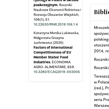
poakcesyjnym.
Roczniki
Naukowe Ekonomii Rolnictwa i
Bibli
Rozwoju Obszarów Wiejskich,
106
(1),
51.
10.22630/RNR.2019.106.1.4
Mroczek 
Katarzyna Monika Lukiewska,
spożywcz
Malgorzata Grazyna
polskie
Juchniewicz (2020)
otoczeni
Factors of International
2014, nr
Competitiveness of EU
Member States' Food
Rocznik
Industries.
ECONOMIA
AGRO-ALIMENTARE,
659.
Rocznik
10.3280/ECAG2019-003005
Tereszc
w Polsce
(red.), 
spożywcz
seria Pr
Warszaw