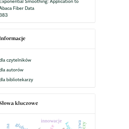
Exponential Smoothing: Application to
Abaca Fiber Data
383
Informacje
dla czytelników
dla autorów
dla bibliotekarzy
Słowa kluczowe
innowacje
warzywa