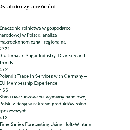
Ostatnio czytane 60 dni
Znaczenie rolnictwa w gospodarce
narodowej w Polsce, analiza
makroekonomiczna i regionalna
2721
Guatemalan Sugar Industry: Diversity and
Trends
472
Poland’s Trade in Services with Germany –
EU Membership Experience
466
Stan i uwarunkowania wymiany handlowej
Polski z Rosją w zakresie produktów rolno-
spożywczych
413
Time Series Forecasting Using Holt-Winters