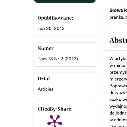
Słowa k
branża, 
Opublikowane:
Jun 30, 2013
Abst
Numer
W artyku
Tom 13 Nr 2 (2013)
w minion
przemyś
mierzone
Dział
Poprawa
Articles
dotyczy
aczkolw
wydajno
CitedBy/Share
do jedne
w odnies
Oznacza 