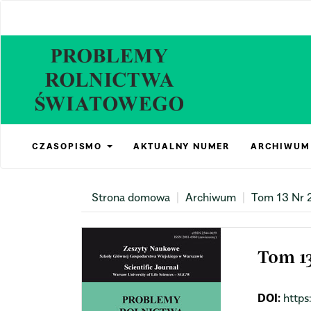
Main
Navigation
Main
Content
Sidebar
CZASOPISMO
AKTUALNY NUMER
ARCHIWUM
Strona domowa
Archiwum
Tom 13 Nr 2
Tom 13
DOI:
https