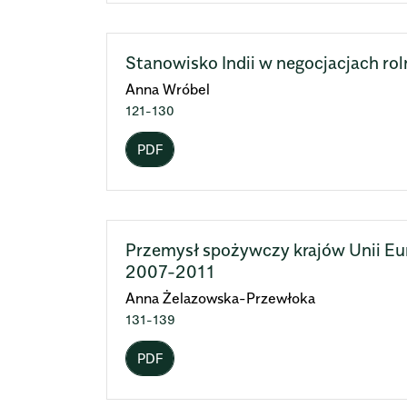
Stanowisko Indii w negocjacjach r
Anna Wróbel
121-130
PDF
Przemysł spożywczy krajów Unii Eur
2007-2011
Anna Żelazowska-Przewłoka
131-139
PDF