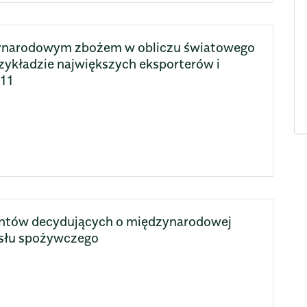
zynarodowym zbożem w obliczu światowego
rzykładzie największych eksporterów i
011
entów decydujących o międzynarodowej
ysłu spożywczego