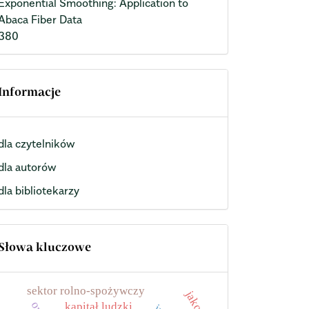
Exponential Smoothing: Application to
Abaca Fiber Data
380
Informacje
dla czytelników
dla autorów
dla bibliotekarzy
Słowa kluczowe
sektor rolno-spożywczy
jakość
kapitał ludzki