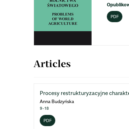
Opubliko
PDF
Articles
Procesy restrukturyzacyjne charakte
Anna Budzyńska
9-18
PDF