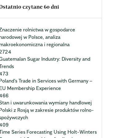
Ostatnio czytane 60 dni
Znaczenie rolnictwa w gospodarce
narodowej w Polsce, analiza
makroekonomiczna i regionalna
2724
Guatemalan Sugar Industry: Diversity and
Trends
473
Poland’s Trade in Services with Germany –
EU Membership Experience
466
Stan i uwarunkowania wymiany handlowej
Polski z Rosją w zakresie produktów rolno-
spożywczych
409
Time Series Forecasting Using Holt-Winters