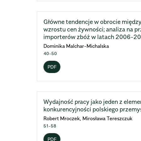
Główne tendencje w obrocie międ
wzrostu cen żywności; analiza na p
importerów zbóż w latach 2006-2
Dominika Malchar-Michalska
40-50
PDF
Wydajność pracy jako jeden z elem
konkurencyjności polskiego przem
Robert Mroczek, Mirosława Tereszczuk
51-58
PDF