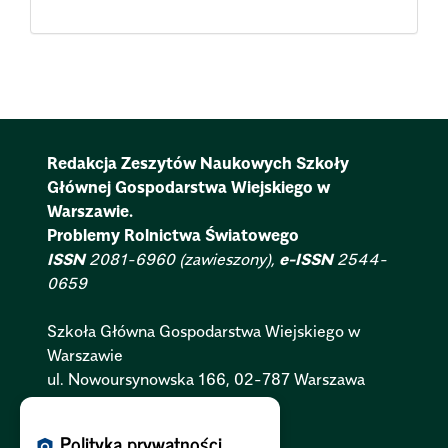
Redakcja Zeszytów Naukowych Szkoły
Głównej Gospodarstwa Wiejskiego w
Warszawie.
Problemy Rolnictwa Światowego
ISSN
2081-6960 (zawieszony),
e-ISSN
2544-
0659
Szkoła Główna Gospodarstwa Wiejskiego w
Warszawie
ul. Nowoursynowska 166, 02-787 Warszawa
Polityka Cookies:
PL
|
EN
Polityka prywatności
policy
Polityka Prywatności:
PL
|
EN