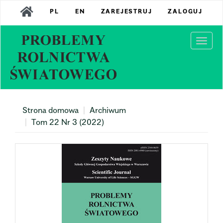
Main
PL
EN
ZAREJESTRUJ
ZALOGUJ
Navigation
Main
Content
Togg
Sidebar
navi
Strona domowa
Archiwum
Tom 22 Nr 3 (2022)