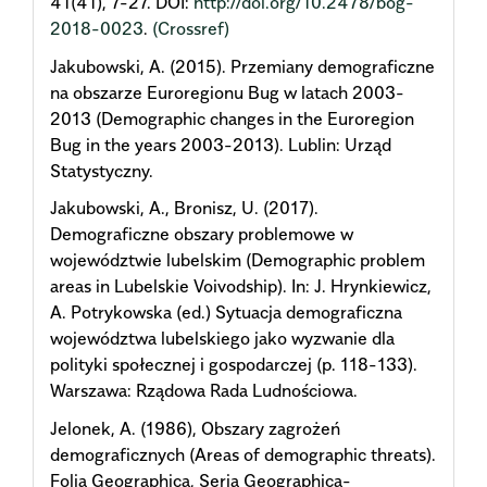
41(41), 7-27. DOI:
http://doi.org/10.2478/bog-
2018-0023
.
(Crossref)
Jakubowski, A. (2015). Przemiany demograficzne
na obszarze Euroregionu Bug w latach 2003-
2013 (Demographic changes in the Euroregion
Bug in the years 2003-2013). Lublin: Urząd
Statystyczny.
Jakubowski, A., Bronisz, U. (2017).
Demograficzne obszary problemowe w
województwie lubelskim (Demographic problem
areas in Lubelskie Voivodship). In: J. Hrynkiewicz,
A. Potrykowska (ed.) Sytuacja demograficzna
województwa lubelskiego jako wyzwanie dla
polityki społecznej i gospodarczej (p. 118-133).
Warszawa: Rządowa Rada Ludnościowa.
Jelonek, A. (1986), Obszary zagrożeń
demograficznych (Areas of demographic threats).
Folia Geographica, Seria Geographica-