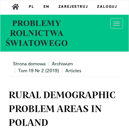
Main
PL
EN
ZAREJESTRUJ
ZALOGUJ
Navigation
Main
Content
Togg
Sidebar
navi
Strona domowa
Archiwum
Tom 19 Nr 2 (2019)
Articles
RURAL DEMOGRAPHIC
PROBLEM AREAS IN
POLAND