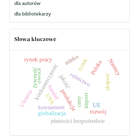
dla autorów
dla bibliotekarzy
Słowa kluczowe
mleko
rynek pracy
rynek
Niemcy
Polska
konkurencyjność
żywność
owoce
rolnictwo
eksport
jakość
handel
produkcja
Ukraina
USA
import
ceny
UE
konsument
rozwój
globalizacja
płatności bezpośrednie