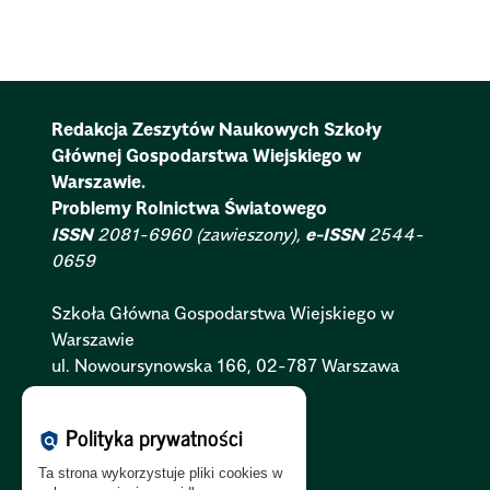
Redakcja Zeszytów Naukowych Szkoły
Głównej Gospodarstwa Wiejskiego w
Warszawie.
Problemy Rolnictwa Światowego
ISSN
2081-6960 (zawieszony),
e-ISSN
2544-
0659
Szkoła Główna Gospodarstwa Wiejskiego w
Warszawie
ul. Nowoursynowska 166, 02-787 Warszawa
Polityka Cookies:
PL
|
EN
Polityka prywatności
policy
Polityka Prywatności:
PL
|
EN
Ta strona wykorzystuje pliki cookies w
Polityka RODO:
PL
|
EN