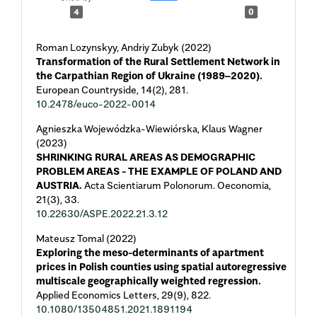
4
0
Roman Lozynskyy, Andriy Zubyk (2022)
Transformation of the Rural Settlement Network in
the Carpathian Region of Ukraine (1989–2020).
European Countryside,
14
(2),
281.
10.2478/euco-2022-0014
Agnieszka Wojewódzka-Wiewiórska, Klaus Wagner
(2023)
SHRINKING RURAL AREAS AS DEMOGRAPHIC
PROBLEM AREAS - THE EXAMPLE OF POLAND AND
AUSTRIA.
Acta Scientiarum Polonorum. Oeconomia,
21
(3),
33.
10.22630/ASPE.2022.21.3.12
Mateusz Tomal (2022)
Exploring the meso-determinants of apartment
prices in Polish counties using spatial autoregressive
multiscale geographically weighted regression.
Applied Economics Letters,
29
(9),
822.
10.1080/13504851.2021.1891194