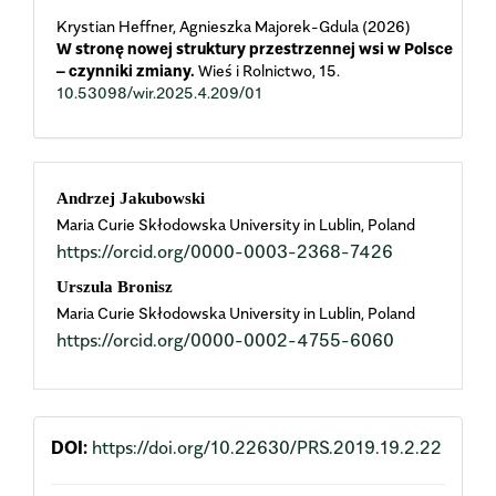
Krystian Heffner, Agnieszka Majorek-Gdula (2026)
W stronę nowej struktury przestrzennej wsi w Polsce
– czynniki zmiany.
Wieś i Rolnictwo,
15.
10.53098/wir.2025.4.209/01
Main
Andrzej Jakubowski
Maria Curie Skłodowska University in Lublin, Poland
Article
https://orcid.org/0000-0003-2368-7426
Content
Urszula Bronisz
Maria Curie Skłodowska University in Lublin, Poland
https://orcid.org/0000-0002-4755-6060
DOI:
https://doi.org/10.22630/PRS.2019.19.2.22