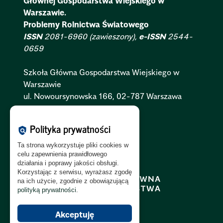
Głównej Gospodarstwa Wiejskiego w
Warszawie.
Problemy Rolnictwa Światowego
ISSN
2081-6960 (zawieszony),
e-ISSN
2544-
0659
Szkoła Główna Gospodarstwa Wiejskiego w
Warszawie
ul. Nowoursynowska 166, 02-787 Warszawa
Polityka Cookies:
PL
|
EN
Polityka prywatności
policy
Polityka Prywatności:
PL
|
EN
Ta strona wykorzystuje pliki cookies w
Polityka RODO:
PL
|
EN
celu zapewnienia prawidłowego
działania i poprawy jakości obsługi.
Korzystając z serwisu, wyrażasz zgodę
na ich użycie, zgodnie z obowiązującą
polityką prywatności
.
Akceptuję