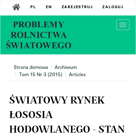
Main
PL
EN
ZAREJESTRUJ
ZALOGUJ
Navigation
Main
Content
Togg
Sidebar
navi
Strona domowa
Archiwum
Tom 15 Nr 3 (2015)
Articles
ŚWIATOWY RYNEK
ŁOSOSIA
HODOWLANEGO - STAN