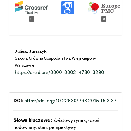
0
0
Main
Juliusz Juszczyk
Szkoła Główna Gospodarstwa Wiejskiego w
Article
Warszawie
https://orcid.org/0000-0002-4730-3290
Content
DOI:
https://doi.org/10.22630/PRS.2015.15.3.37
Słowa kluczowe :
światowy rynek, łosoś
hodowlany, stan, perspektywy