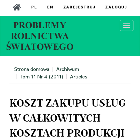
Main
PL
EN
ZAREJESTRUJ
ZALOGUJ
Navigation
Main
Content
Togg
Sidebar
navi
Strona domowa
Archiwum
Tom 11 Nr 4 (2011)
Articles
KOSZT ZAKUPU USŁUG
W CAŁKOWITYCH
KOSZTACH PRODUKCJI