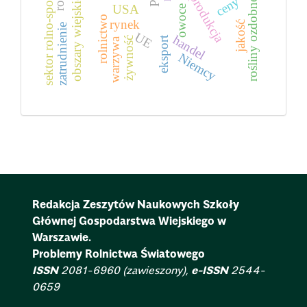
sektor rolno-spożywczy
produkcja
ceny
obszary wiejskie
rośliny ozdobne
USA
owoce
rolnictwo
rynek
jakość
zatrudnienie
UE
handel
eksport
żywność
warzywa
Niemcy
Redakcja Zeszytów Naukowych Szkoły
Głównej Gospodarstwa Wiejskiego w
Warszawie.
Problemy Rolnictwa Światowego
ISSN
2081-6960 (zawieszony),
e-ISSN
2544-
0659