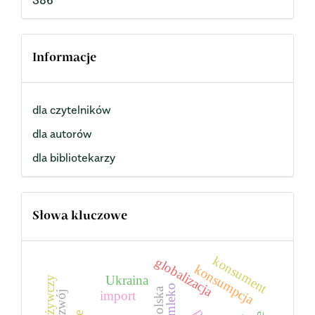
386
Informacje
dla czytelników
dla autorów
dla bibliotekarzy
Słowa kluczowe
konsument
globalizacja
konsumpcja
Ukraina
mleko
Polska
import
rozwój