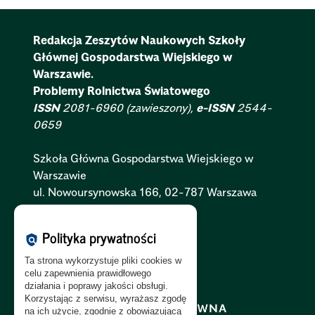
Redakcja Zeszytów Naukowych Szkoły
Głównej Gospodarstwa Wiejskiego w
Warszawie.
Problemy Rolnictwa Światowego
ISSN
2081-6960 (zawieszony),
e-ISSN
2544-
0659
Szkoła Główna Gospodarstwa Wiejskiego w
Warszawie
ul. Nowoursynowska 166, 02-787 Warszawa
Polityka Cookies:
PL
|
EN
Polityka prywatności
policy
Polityka Prywatności:
PL
|
EN
Ta strona wykorzystuje pliki cookies w
Polityka RODO:
PL
|
EN
celu zapewnienia prawidłowego
działania i poprawy jakości obsługi.
Korzystając z serwisu, wyrażasz zgodę
na ich użycie, zgodnie z obowiązującą