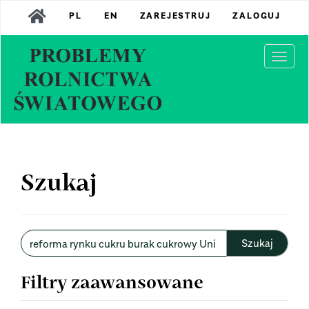
Main
PL
EN
ZAREJESTRUJ
ZALOGUJ
Navigation
Main
Content
Togg
Sidebar
navi
Szukaj
Wyszukaj
w
artykułach
Filtry zaawansowane