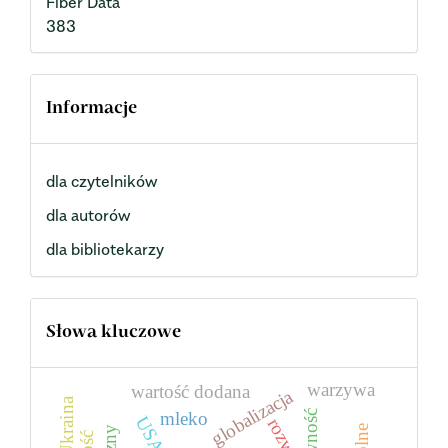
Fiber Data
383
Informacje
dla czytelników
dla autorów
dla bibliotekarzy
Słowa kluczowe
warzywa
wartość dodana
globalizacja
Ukraina
mleko
żywność
USA
rozwój