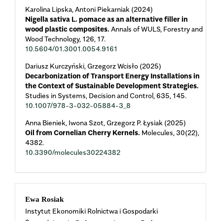
Karolina Lipska, Antoni Piekarniak (2024)
Nigella sativa L. pomace as an alternative filler in
wood plastic composites.
Annals of WULS, Forestry and
Wood Technology,
126
,
17.
10.5604/01.3001.0054.9161
Dariusz Kurczyński, Grzegorz Wcisło (2025)
Decarbonization of Transport Energy Installations in
the Context of Sustainable Development Strategies.
Studies in Systems, Decision and Control,
635
,
145.
10.1007/978-3-032-05884-3_8
Anna Bieniek, Iwona Szot, Grzegorz P. Łysiak (2025)
Oil from Cornelian Cherry Kernels.
Molecules,
30
(22),
4382.
10.3390/molecules30224382
Main
Ewa Rosiak
Instytut Ekonomiki Rolnictwa i Gospodarki
Article