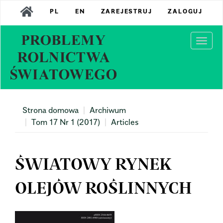
Main
PL
EN
ZAREJESTRUJ
ZALOGUJ
Navigation
Main
Content
Togg
Sidebar
navi
Strona domowa
Archiwum
Tom 17 Nr 1 (2017)
Articles
ŚWIATOWY RYNEK
OLEJÓW ROŚLINNYCH
Article