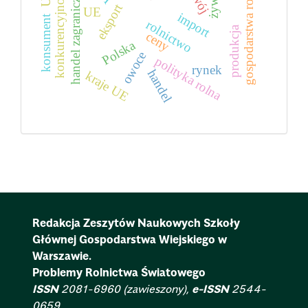
gospodarstwa rolne
handel zagraniczny
konkurencyjność
eksport
UE
import
konsument
rolnictwo
produkcja
ceny
Polska
owoce
polityka rolna
rynek
handel
kraje UE
Redakcja Zeszytów Naukowych Szkoły
Głównej Gospodarstwa Wiejskiego w
Warszawie.
Problemy Rolnictwa Światowego
ISSN
2081-6960 (zawieszony),
e-ISSN
2544-
0659