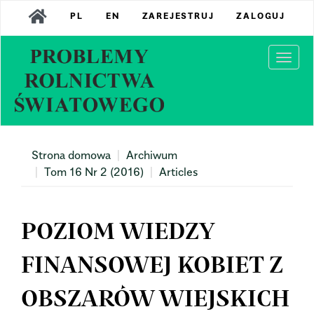
Main
PL
EN
ZAREJESTRUJ
ZALOGUJ
Navigation
Main
Content
Togg
Sidebar
navi
Strona domowa
Archiwum
Tom 16 Nr 2 (2016)
Articles
POZIOM WIEDZY
FINANSOWEJ KOBIET Z
OBSZARÓW WIEJSKICH