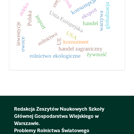
rynek
ceny
konsumpcja
mleko
globalizacja
eksport
Unia Europejska
warzywa
Polska
import
handel
inwestycje
USA
rolnictwo
owoce
UE
konsument
handel zagraniczny
żywność
rolnictwo ekologiczne
Redakcja Zeszytów Naukowych Szkoły
Głównej Gospodarstwa Wiejskiego w
Warszawie.
Problemy Rolnictwa Światowego