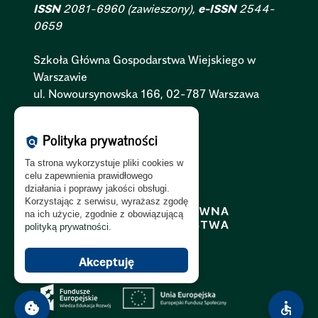
ISSN
2081-6960 (zawieszony),
e-ISSN
2544-
0659
Szkoła Główna Gospodarstwa Wiejskiego w
Warszawie
ul. Nowoursynowska 166, 02-787 Warszawa
Polityka Cookies:
PL
|
EN
Polityka prywatności
policy
Polityka Prywatności:
PL
|
EN
Ta strona wykorzystuje pliki cookies w
Polityka RODO:
PL
|
EN
celu zapewnienia prawidłowego
działania i poprawy jakości obsługi.
Korzystając z serwisu, wyrażasz zgodę
na ich użycie, zgodnie z obowiązującą
polityką prywatności
.
Akceptuję
cookie
accessible