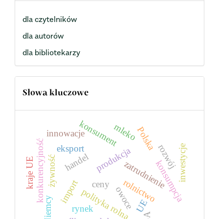
dla czytelników
dla autorów
dla bibliotekarzy
Słowa kluczowe
konsument
mleko
Polska
innowacje
konkurencyjność
rozwój
inwestycje
eksport
produkcja
handel
żywność
kraje UE
konsumpcja
zatrudnienie
rolnictwo
import
ceny
owoce
polityka rolna
Niemcy
UE
rynek