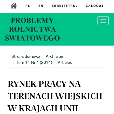
Main
PL
EN
ZAREJESTRUJ
ZALOGUJ
Navigation
Main
Content
Togg
Sidebar
navi
Strona domowa
Archiwum
Tom 14 Nr 1 (2014)
Articles
RYNEK PRACY NA
TERENACH WIEJSKICH
W KRAJACH UNII