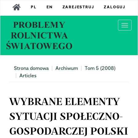
Main
PL
EN
ZAREJESTRUJ
ZALOGUJ
Navigation
Main
Content
Togg
Sidebar
navi
Strona domowa
Archiwum
Tom 5 (2008)
Articles
WYBRANE ELEMENTY
SYTUACJI SPOŁECZNO-
GOSPODARCZEJ POLSKI