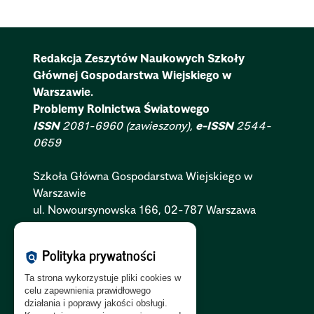
Redakcja Zeszytów Naukowych Szkoły
Głównej Gospodarstwa Wiejskiego w
Warszawie.
Problemy Rolnictwa Światowego
ISSN
2081-6960 (zawieszony),
e-ISSN
2544-
0659
Szkoła Główna Gospodarstwa Wiejskiego w
Warszawie
ul. Nowoursynowska 166, 02-787 Warszawa
Polityka Cookies:
PL
|
EN
Polityka prywatności
policy
Polityka Prywatności:
PL
|
EN
Ta strona wykorzystuje pliki cookies w
Polityka RODO:
PL
|
EN
celu zapewnienia prawidłowego
działania i poprawy jakości obsługi.