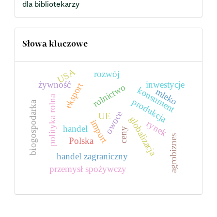
dla bibliotekarzy
Słowa kluczowe
USA
rozwój
żywność
inwestycje
eksport
rolnictwo
konsument
mleko
polityka rolna
produkcja
biogospodarka
owoce
UE
globalizacja
import
rynek
handel
ceny
agrobiznes
Polska
handel zagraniczny
przemysł spożywczy