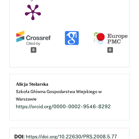
0
0
Main
Alicja Stolarska
Szkoła Główna Gospodarstwa Wiejskiego w
Article
Warszawie
https://orcid.org/0000-0002-9546-8292
Content
DOI:
https://doi.org/10.22630/PRS.2008.5.77