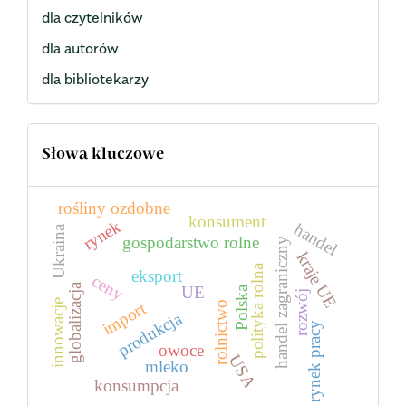
dla czytelników
dla autorów
dla bibliotekarzy
Słowa kluczowe
rośliny ozdobne
konsument
rynek
handel
Ukraina
gospodarstwo rolne
handel zagraniczny
kraje UE
polityka rolna
eksport
ceny
globalizacja
UE
Polska
rozwój
innowacje
import
rolnictwo
produkcja
rynek pracy
owoce
USA
mleko
konsumpcja