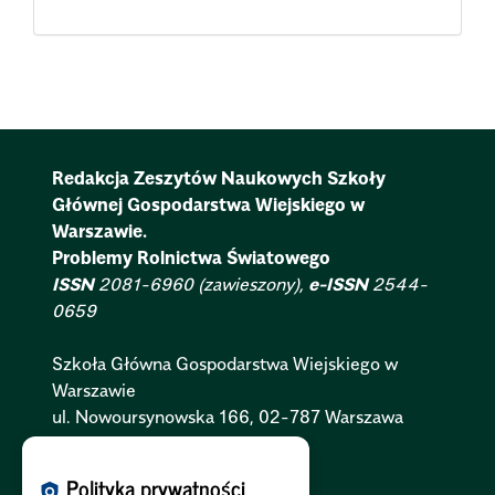
Redakcja Zeszytów Naukowych Szkoły
Głównej Gospodarstwa Wiejskiego w
Warszawie.
Problemy Rolnictwa Światowego
ISSN
2081-6960 (zawieszony),
e-ISSN
2544-
0659
Szkoła Główna Gospodarstwa Wiejskiego w
Warszawie
ul. Nowoursynowska 166, 02-787 Warszawa
Polityka Cookies:
PL
|
EN
Polityka prywatności
policy
Polityka Prywatności:
PL
|
EN