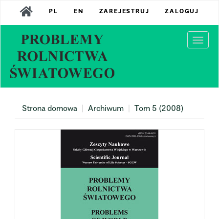
Main
PL
EN
ZAREJESTRUJ
ZALOGUJ
Navigation
Main
Content
Togg
Sidebar
navi
Strona domowa
Archiwum
Tom 5 (2008)