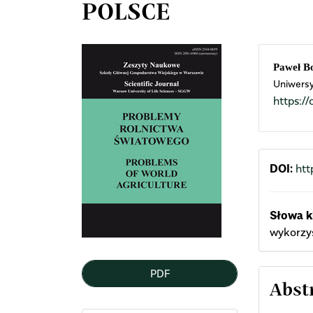
POLSCE
Article
Mai
Paweł B
Uniwersy
Sidebar
Arti
https:
Cont
DOI:
htt
Słowa k
wykorzys
PDF
Abst