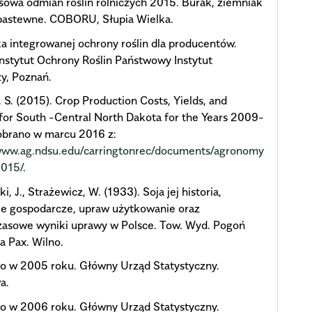
isowa odmian roślin rolniczych 2015. Burak, ziemniak
 pastewne. COBORU, Słupia Wielka.
 integrowanej ochrony roślin dla producentów.
Instytut Ochrony Roślin Państwowy Instytut
y, Poznań.
 S. (2015). Crop Production Costs, Yields, and
for South -Central North Dakota for the Years 2009-
obrano w marcu 2016 z:
/www.ag.ndsu.edu/carringtonrec/documents/agronomy
2015/
.
, J., Strażewicz, W. (1933). Soja jej historia,
ie gospodarcze, upraw użytkowanie oraz
zasowe wyniki uprawy w Polsce. Tow. Wyd. Pogoń
a Pax. Wilno.
o w 2005 roku. Główny Urząd Statystyczny.
a.
o w 2006 roku. Główny Urząd Statystyczny.