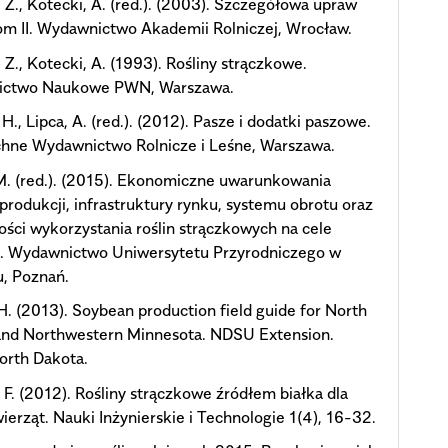
, Z., Kotecki, A. (red.). (2003). Szczegółowa upraw
Tom II. Wydawnictwo Akademii Rolniczej, Wrocław.
, Z., Kotecki, A. (1993). Rośliny strączkowe.
ctwo Naukowe PWN, Warszawa.
 H., Lipca, A. (red.). (2012). Pasze i dodatki paszowe.
hne Wydawnictwo Rolnicze i Leśne, Warszawa.
M. (red.). (2015). Ekonomiczne uwarunkowania
produkcji, infrastruktury rynku, systemu obrotu oraz
ości wykorzystania roślin strączkowych na cele
. Wydawnictwo Uniwersytetu Przyrodniczego w
, Poznań.
H. (2013). Soybean production field guide for North
and Northwestern Minnesota. NDSU Extension.
orth Dakota.
 F. (2012). Rośliny strączkowe źródłem białka dla
zwierząt. Nauki Inżynierskie i Technologie 1(4), 16-32.