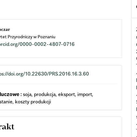
n
oczar
tet Przyrodniczy w Poznaniu
cle
//orcid.org/0000-0002-4807-0716
ent
ps://doi.org/10.22630/PRS.2016.16.3.60
luczowe :
soja, produkcja, eksport, import,
tanie, koszty produkcji
rakt