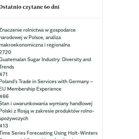
Ostatnio czytane 60 dni
Znaczenie rolnictwa w gospodarce
narodowej w Polsce, analiza
makroekonomiczna i regionalna
2720
Guatemalan Sugar Industry: Diversity and
Trends
471
Poland’s Trade in Services with Germany –
EU Membership Experience
466
Stan i uwarunkowania wymiany handlowej
Polski z Rosją w zakresie produktów rolno-
spożywczych
413
Time Series Forecasting Using Holt-Winters