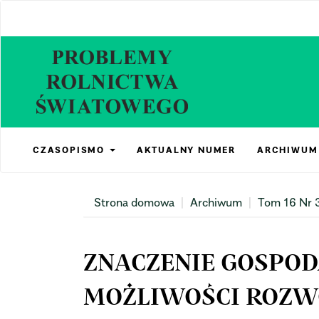
Main
Navigation
Main
Content
Sidebar
CZASOPISMO
AKTUALNY NUMER
ARCHIWUM
Strona domowa
Archiwum
Tom 16 Nr 
ZNACZENIE GOSPOD
MOŻLIWOŚCI ROZWO