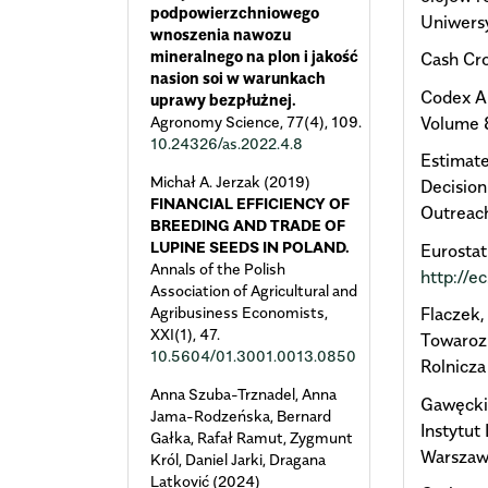
podpowierzchniowego
Uniwers
wnoszenia nawozu
mineralnego na plon i jakość
Cash Cro
nasion soi w warunkach
Codex Al
uprawy bezpłużnej.
Agronomy Science,
77
(4),
109.
Volume 
10.24326/as.2022.4.8
Estimate
Michał A. Jerzak (2019)
Decision
FINANCIAL EFFICIENCY OF
Outreach
BREEDING AND TRADE OF
LUPINE SEEDS IN POLAND.
Eurostat
Annals of the Polish
http://e
Association of Agricultural and
Agribusiness Economists,
Flaczek, 
XXI
(1),
47.
Towaroz
10.5604/01.3001.0013.0850
Rolnicza
Anna Szuba-Trznadel, Anna
Gawęcki,
Jama-Rodzeńska, Bernard
Instytu
Gałka, Rafał Ramut, Zygmunt
Warszaw
Król, Daniel Jarki, Dragana
Latković (2024)