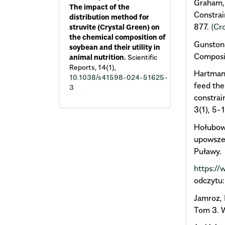
Graham, 
The impact of the
Constrai
distribution method for
877.
(Cr
struvite (Crystal Green) on
the chemical composition of
Gunstone
soybean and their utility in
Composit
animal nutrition.
Scientific
Reports,
14
(1),
Hartman,
10.1038/s41598-024-51625-
feed the
3
constrai
3(1), 5-
Hołubowi
upowsze
Puławy.
https://
odczytu:
Jamroz, 
Tom 3. 