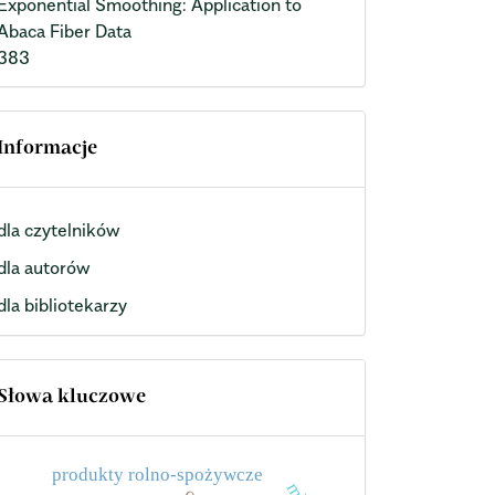
Exponential Smoothing: Application to
Abaca Fiber Data
383
Informacje
dla czytelników
dla autorów
dla bibliotekarzy
Słowa kluczowe
produkty rolno-spożywcze