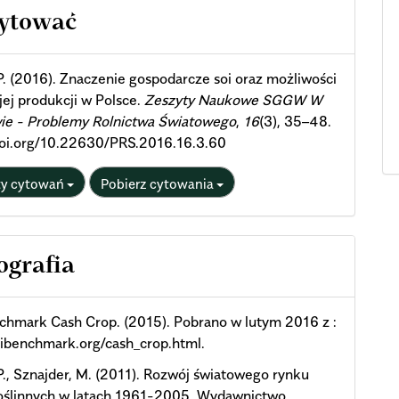
cle
cytować
ils
P. (2016). Znaczenie gospodarcze soi oraz możliwości
jej produkcji w Polsce.
Zeszyty Naukowe SGGW W
ie - Problemy Rolnictwa Światowego
,
16
(3), 35–48.
doi.org/10.22630/PRS.2016.16.3.60
ty cytowań
Pobierz cytowania
ografia
chmark Cash Crop. (2015). Pobrano w lutym 2016 z :
ibenchmark.org/cash_crop.html.
P., Sznajder, M. (2011). Rozwój światowego rynku
roślinnych w latach 1961-2005. Wydawnictwo