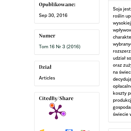
Opublikowane:
Soja jes
Sep 30, 2016
roślin u
wysokiej
wpływowi
Numer
charakte
wybrany
Tom 16 Nr 3 (2016)
rozszerz
udział s
oraz zuż
Dział
na świec
Articles
decydują
opłacaln
koszty p
CitedBy/Share
produkcj
gospoda
świecie 