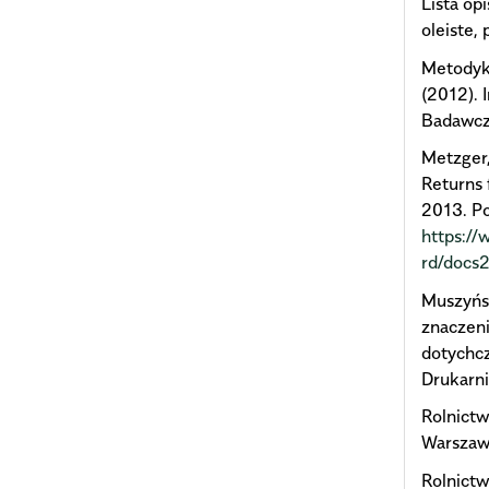
Lista op
oleiste,
Metodyka
(2012). 
Badawcz
Metzger,
Returns 
2013. P
https:/
rd/docs
Muszyński
znaczen
dotychc
Drukarni
Rolnictw
Warszaw
Rolnictw