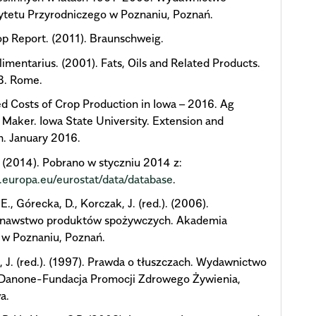
ytetu Przyrodniczego w Poznaniu, Poznań.
p Report. (2011). Braunschweig.
imentarius. (2001). Fats, Oils and Related Products.
8. Rome.
d Costs of Crop Production in Iowa – 2016. Ag
 Maker. Iowa State University. Extension and
. January 2016.
 (2014). Pobrano w styczniu 2014 z:
c.europa.eu/eurostat/data/database
.
E., Górecka, D., Korczak, J. (red.). (2006).
nawstwo produktów spożywczych. Akademia
 w Poznaniu, Poznań.
 J. (red.). (1997). Prawda o tłuszczach. Wydawnictwo
t Danone-Fundacja Promocji Zdrowego Żywienia,
a.