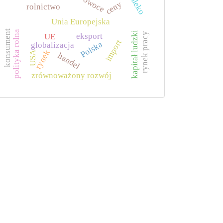
mleko
owoce
ceny
rolnictwo
Unia Europejska
konsument
polityka rolna
kapitał ludzki
rynek pracy
eksport
UE
import
Polska
globalizacja
rynek
USA
handel
zrównoważony rozwój