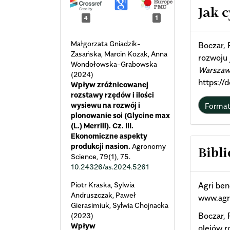
Arti
Jak 
4
1
Deta
Małgorzata Gniadzik-
Boczar, 
Zasańska, Marcin Kozak, Anna
rozwoju 
Wondołowska-Grabowska
Warszaw
(2024)
https://
Wpływ zróżnicowanej
rozstawy rzędów i ilości
wysiewu na rozwój i
Forma
plonowanie soi (Glycine max
(L.) Merrill). Cz. III.
Ekonomiczne aspekty
produkcji nasion.
Agronomy
Bibli
Science,
79
(1),
75.
10.24326/as.2024.5261
Piotr Kraska, Sylwia
Agri ben
Andruszczak, Paweł
www.agr
Gierasimiuk, Sylwia Chojnacka
Boczar, 
(2023)
Wpływ
olejów 