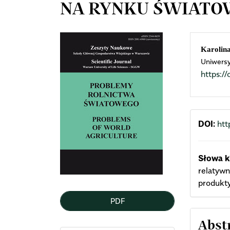
NA RYNKU ŚWIAT
Article
Mai
Karolin
Uniwersy
Sidebar
Arti
https:
Cont
DOI:
htt
Słowa k
relatywn
produkt
PDF
Abst