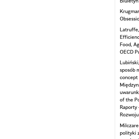
Biuletyn
Krugman,
Obsessio
Latruffe
Efficien
Food, Ag
OECD Pu
Lubiński
sposób m
concept 
Międzyn
uwarunko
of the P
Raporty 
Rozwoju 
Milczare
polityki