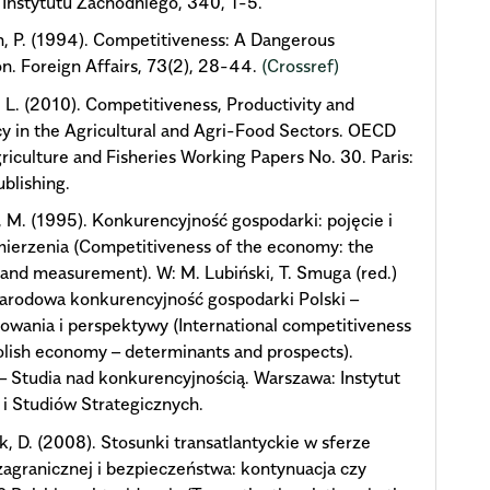
 Instytutu Zachodniego, 340, 1-5.
 P. (1994). Competitiveness: A Dangerous
n. Foreign Affairs, 73(2), 28-44.
(Crossref)
, L. (2010). Competitiveness, Productivity and
cy in the Agricultural and Agri-Food Sectors. OECD
riculture and Fisheries Working Papers No. 30. Paris:
blishing.
, M. (1995). Konkurencyjność gospodarki: pojęcie i
ierzenia (Competitiveness of the economy: the
and measurement). W: M. Lubiński, T. Smuga (red.)
arodowa konkurencyjność gospodarki Polski –
wania i perspektywy (International competitiveness
olish economy – determinants and prospects).
– Studia nad konkurencyjnością. Warszawa: Instytut
i Studiów Strategicznych.
k, D. (2008). Stosunki transatlantyckie w sferze
 zagranicznej i bezpieczeństwa: kontynuacja czy