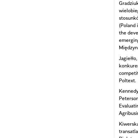
Gradziuk,
wielobi
stosunk
(Poland 
the deve
emerging
Międzyn
Jagiełło
konkuren
competi
Poltext.
Kennedy,
Peterson
Evaluati
Agribusi
Kiwerska
transatl