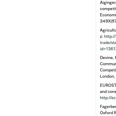
Aiginger
competit
Economi
349X(9
Agricul
z:
http:
trade/st
id=136
Devine, 
Communit
Competit
London,
EUROSTAT
and cons
http://e
Fagerber
Oxford R