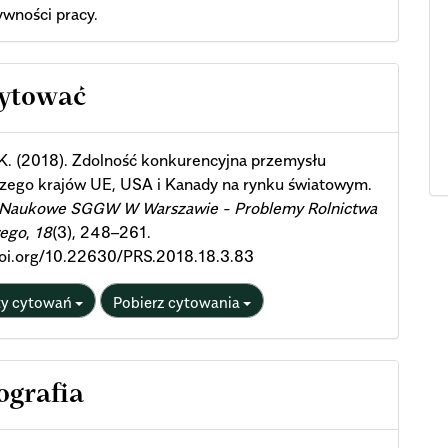
wności pracy.
cle
cytować
ils
K. (2018). Zdolność konkurencyjna przemysłu
zego krajów UE, USA i Kanady na rynku światowym.
 Naukowe SGGW W Warszawie - Problemy Rolnictwa
ego
,
18
(3), 248–261.
doi.org/10.22630/PRS.2018.18.3.83
ty cytowań
Pobierz cytowania
ografia