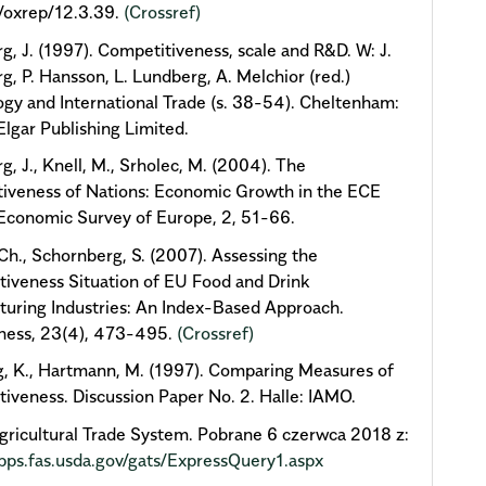
/oxrep/12.3.39.
(Crossref)
g, J. (1997). Competitiveness, scale and R&D. W: J.
g, P. Hansson, L. Lundberg, A. Melchior (red.)
gy and International Trade (s. 38-54). Cheltenham:
lgar Publishing Limited.
g, J., Knell, M., Srholec, M. (2004). The
iveness of Nations: Economic Growth in the ECE
Economic Survey of Europe, 2, 51-66.
 Ch., Schornberg, S. (2007). Assessing the
iveness Situation of EU Food and Drink
uring Industries: An Index-Based Approach.
iness, 23(4), 473-495.
(Crossref)
, K., Hartmann, M. (1997). Comparing Measures of
iveness. Discussion Paper No. 2. Halle: IAMO.
gricultural Trade System. Pobrane 6 czerwca 2018 z:
apps.fas.usda.gov/gats/ExpressQuery1.aspx