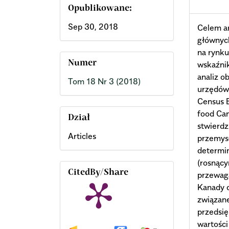
Opublikowane:
Sep 30, 2018
Celem ar
głównyc
na rynk
Numer
wskaźni
analiz o
Tom 18 Nr 3 (2018)
urzędów 
Census B
food Ca
Dział
stwierdz
Articles
przemys
determi
(rosnący
CitedBy/Share
przewag
Kanady 
związan
przedsię
wartośc