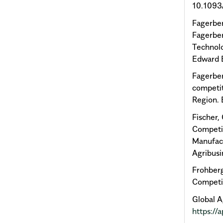
10.1093
Fagerber
Fagerber
Technolo
Edward E
Fagerber
competit
Region. 
Fischer,
Competit
Manufact
Agribus
Frohberg
Competit
Global A
https://