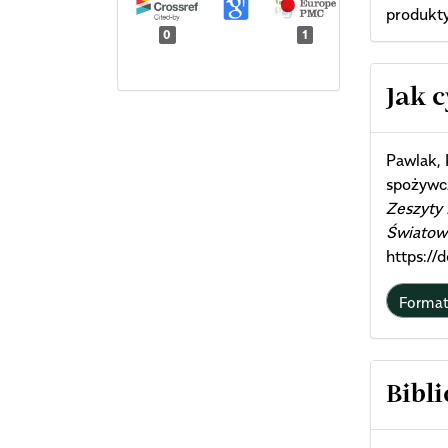
produkty
0
1
Arti
Jak 
Deta
Pawlak, 
spożywc
Zeszyty
Światow
https://
Forma
Bibli