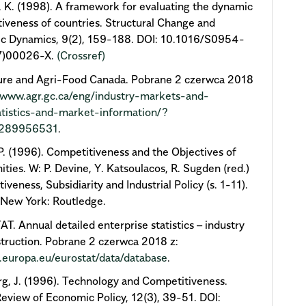
, K. (1998). A framework for evaluating the dynamic
iveness of countries. Structural Change and
c Dynamics, 9(2), 159-188. DOI: 10.1016/S0954-
7)00026-X.
(Crossref)
ture and Agri-Food Canada. Pobrane 2 czerwca 2018
//www.agr.gc.ca/eng/industry-markets-and-
atistics-and-market-information/?
1289956531
.
P. (1996). Competitiveness and the Objectives of
ies. W: P. Devine, Y. Katsoulacos, R. Sugden (red.)
iveness, Subsidiarity and Industrial Policy (s. 1-11).
 New York: Routledge.
. Annual detailed enterprise statistics – industry
truction. Pobrane 2 czerwca 2018 z:
c.europa.eu/eurostat/data/database
.
g, J. (1996). Technology and Competitiveness.
eview of Economic Policy, 12(3), 39-51. DOI: