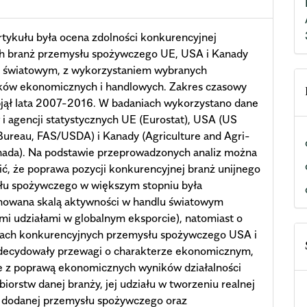
tykułu była ocena zdolności konkurencyjnej
h branż przemysłu spożywczego UE, USA i Kanady
u światowym, z wykorzystaniem wybranych
ków ekonomicznych i handlowych. Zakres czasowy
bjął lata 2007-2016. W badaniach wykorzystano dane
i agencji statystycznych UE (Eurostat), USA (US
ureau, FAS/USDA) i Kanady (Agriculture and Agri-
nada). Na podstawie przeprowadzonych analiz można
ić, że poprawa pozycji konkurencyjnej branż unijnego
łu spożywczego w większym stopniu była
nowana skalą aktywności w handlu światowym
mi udziałami w globalnym eksporcie), natomiast o
ach konkurencyjnych przemysłu spożywczego USA i
decydowały przewagi o charakterze ekonomicznym,
e z poprawą ekonomicznych wyników działalności
biorstw danej branży, jej udziału w tworzeniu realnej
i dodanej przemysłu spożywczego oraz