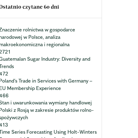
Ostatnio czytane 60 dni
Znaczenie rolnictwa w gospodarce
narodowej w Polsce, analiza
makroekonomiczna i regionalna
2721
Guatemalan Sugar Industry: Diversity and
Trends
472
Poland’s Trade in Services with Germany –
EU Membership Experience
466
Stan i uwarunkowania wymiany handlowej
Polski z Rosją w zakresie produktów rolno-
spożywczych
413
Time Series Forecasting Using Holt-Winters