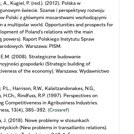
 A., Kugiel, P. (red.). (2012). Polska w
egunowym świecie. Szanse i perspektywy rozwoju
ów Polski z głównymi mocarstwami wschodzącymi
in a multipolar world. Opportunities and prospects for
lopment of Poland's relations with the main
 powers). Raport Polskiego Instytutu Spraw
arodowych. Warszawa: PISM.
, E.M. (2008). Strategiczne budowanie
cyjności gospodarki (Strategic building of
tiveness of the economy). Warszawa: Wydawnictwo
 P.L., Harrison, R.W., Kalaitzandonakes, N.G.,
, H.Ch., Rindfuss, R.P. (1997). Perspectives on
ng Competitiveness in Agribusiness Industries.
ness, 13(4), 385-392.
(Crossref)
, J. (2018). Nowe problemy w stosunkach
antyckich (New problems in transatlantic relations).