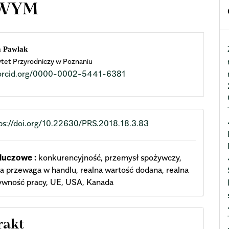
OWYM
n
a Pawlak
tet Przyrodniczy w Poznaniu
cle
//orcid.org/0000-0002-5441-6381
ent
ps://doi.org/10.22630/PRS.2018.18.3.83
luczowe :
konkurencyjność, przemysł spożywczy,
a przewaga w handlu, realna wartość dodana, realna
ywność pracy, UE, USA, Kanada
rakt