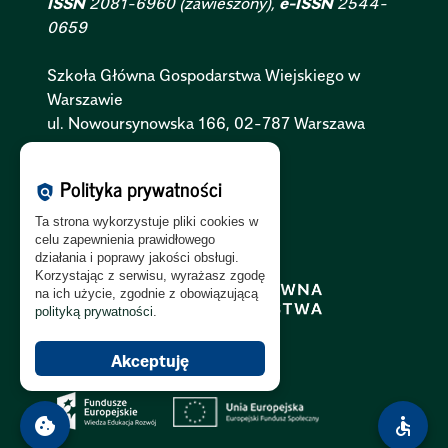
ISSN
2081-6960 (zawieszony),
e-ISSN
2544-
0659
Szkoła Główna Gospodarstwa Wiejskiego w
Warszawie
ul. Nowoursynowska 166, 02-787 Warszawa
Polityka Cookies:
PL
|
EN
Polityka prywatności
policy
Polityka Prywatności:
PL
|
EN
Ta strona wykorzystuje pliki cookies w
Polityka RODO:
PL
|
EN
celu zapewnienia prawidłowego
działania i poprawy jakości obsługi.
Korzystając z serwisu, wyrażasz zgodę
na ich użycie, zgodnie z obowiązującą
polityką prywatności
.
Akceptuję
cookie
accessible