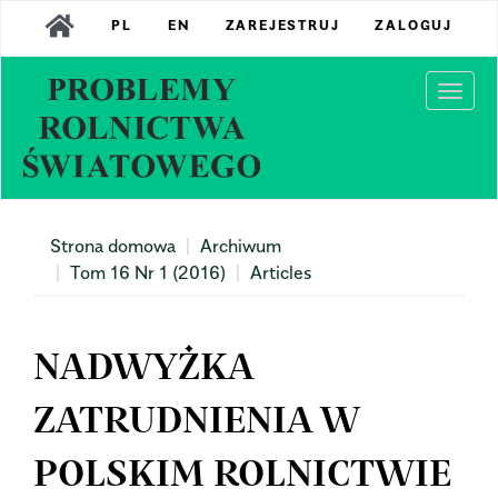
Main
PL
EN
ZAREJESTRUJ
ZALOGUJ
Navigation
Main
Content
Togg
Sidebar
navi
Strona domowa
Archiwum
Tom 16 Nr 1 (2016)
Articles
NADWYŻKA
ZATRUDNIENIA W
POLSKIM ROLNICTWIE