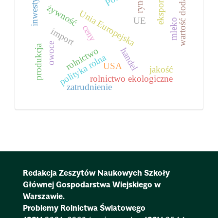
inwestycje
wartość dodana
rynek
eksport
żywność
Unia Europejska
UE
mleko
ceny
import
owoce
produkcja
rolnictwo
handel
polityka rolna
USA
jakość
rolnictwo ekologiczne
zatrudnienie
Redakcja Zeszytów Naukowych Szkoły
Głównej Gospodarstwa Wiejskiego w
Warszawie.
Problemy Rolnictwa Światowego