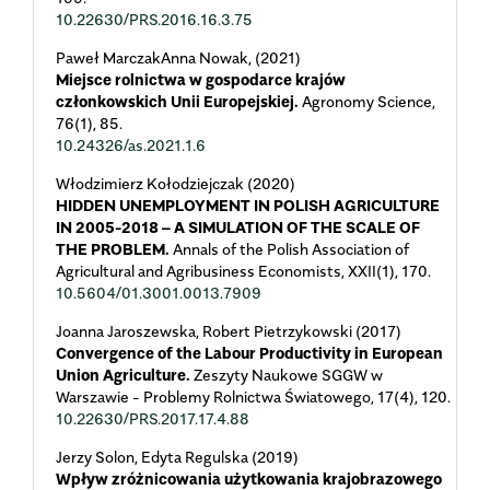
10.22630/PRS.2016.16.3.75
Paweł MarczakAnna Nowak, (2021)
Miejsce rolnictwa w gospodarce krajów
członkowskich Unii Europejskiej.
Agronomy Science,
76
(1),
85.
10.24326/as.2021.1.6
Włodzimierz Kołodziejczak (2020)
HIDDEN UNEMPLOYMENT IN POLISH AGRICULTURE
IN 2005-2018 – A SIMULATION OF THE SCALE OF
THE PROBLEM.
Annals of the Polish Association of
Agricultural and Agribusiness Economists,
XXII
(1),
170.
10.5604/01.3001.0013.7909
Joanna Jaroszewska, Robert Pietrzykowski (2017)
Convergence of the Labour Productivity in European
Union Agriculture.
Zeszyty Naukowe SGGW w
Warszawie - Problemy Rolnictwa Światowego,
17
(4),
120.
10.22630/PRS.2017.17.4.88
Jerzy Solon, Edyta Regulska (2019)
Wpływ zróżnicowania użytkowania krajobrazowego