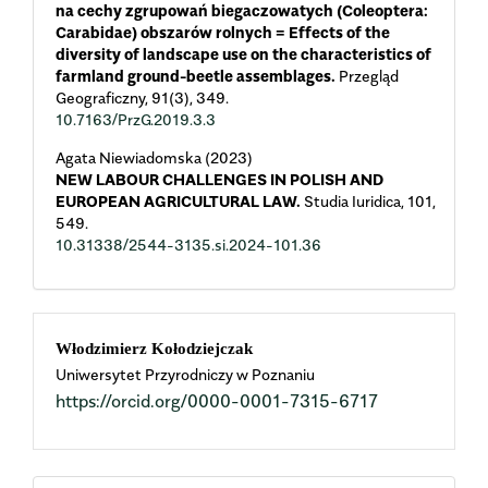
na cechy zgrupowań biegaczowatych (Coleoptera:
Carabidae) obszarów rolnych = Effects of the
diversity of landscape use on the characteristics of
farmland ground-beetle assemblages.
Przegląd
Geograficzny,
91
(3),
349.
10.7163/PrzG.2019.3.3
Agata Niewiadomska (2023)
NEW LABOUR CHALLENGES IN POLISH AND
EUROPEAN AGRICULTURAL LAW.
Studia Iuridica,
101
,
549.
10.31338/2544-3135.si.2024-101.36
Main
Włodzimierz Kołodziejczak
Uniwersytet Przyrodniczy w Poznaniu
Article
https://orcid.org/0000-0001-7315-6717
Content