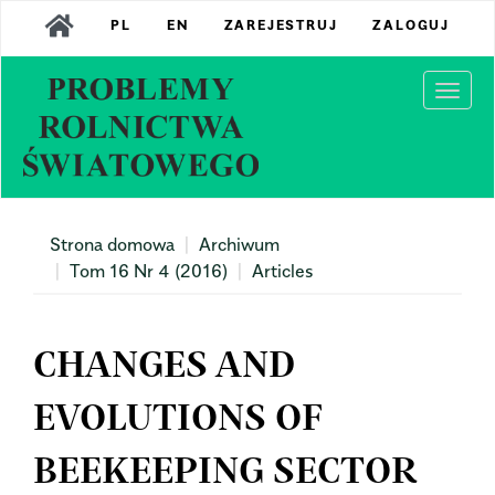
Main
PL
EN
ZAREJESTRUJ
ZALOGUJ
Navigation
Main
Content
Togg
Sidebar
navi
Strona domowa
Archiwum
Tom 16 Nr 4 (2016)
Articles
CHANGES AND
EVOLUTIONS OF
BEEKEEPING SECTOR