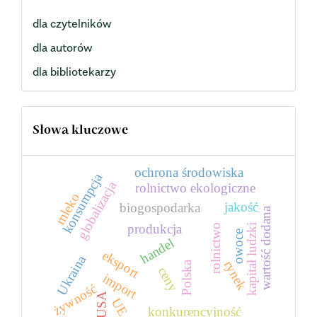
dla czytelników
dla autorów
dla bibliotekarzy
Słowa kluczowe
ochrona środowiska
konsumpcja
globalizacja
rolnictwo ekologiczne
mleko
jakość
biogospodarka
wartość dodana
produkcja
kapitał ludzki
rolnictwo
owoce
handel
eksport
Ukraina
rynek
Polska
ceny
import
żywność
USA
UE
konkurencyjność