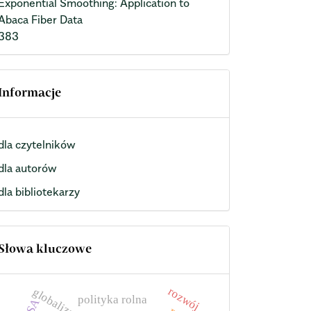
Exponential Smoothing: Application to
Abaca Fiber Data
383
Informacje
dla czytelników
dla autorów
dla bibliotekarzy
Słowa kluczowe
rozwój
globalizacja
polityka rolna
USA