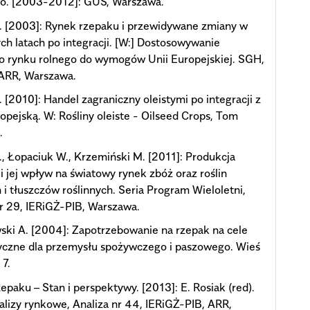
wo. [2003-2012]: GUS, Warszawa.
. [2003]: Rynek rzepaku i przewidywane zmiany w
ch latach po integracji. [W:] Dostosowywanie
o rynku rolnego do wymogów Unii Europejskiej. SGH,
 ARR, Warszawa.
. [2010]: Handel zagraniczny oleistymi po integracji z
opejską. W: Rośliny oleiste - Oilseed Crops, Tom
.
., Łopaciuk W., Krzemiński M. [2011]: Produkcja
 i jej wpływ na światowy rynek zbóż oraz roślin
h i tłuszczów roślinnych. Seria Program Wieloletni,
r 29, IERiGŻ-PIB, Warszawa.
ki A. [2004]: Zapotrzebowanie na rzepak na cele
yczne dla przemysłu spożywczego i paszowego. Wieś
 7.
epaku – Stan i perspektywy. [2013]: E. Rosiak (red).
alizy rynkowe, Analiza nr 44, IERiGŻ-PIB, ARR,