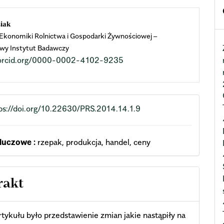
n
iak
 Ekonomiki Rolnictwa i Gospodarki Żywnościowej –
cle
wy Instytut Badawczy
//orcid.org/0000-0002-4102-9235
ent
ps://doi.org/10.22630/PRS.2014.14.1.9
luczowe :
rzepak, produkcja, handel, ceny
rakt
tykułu było przedstawienie zmian jakie nastąpiły na