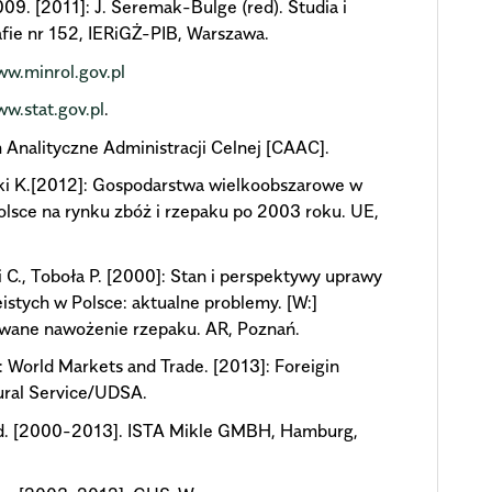
9. [2011]: J. Seremak-Bulge (red). Studia i
ie nr 152, IERiGŻ-PIB, Warszawa.
ww.minrol.gov.pl
ww.stat.gov.pl
.
Analityczne Administracji Celnej [CAAC].
ki K.[2012]: Gospodarstwa wielkoobszarowe w
lsce na rynku zbóż i rzepaku po 2003 roku. UE,
 C., Toboła P. [2000]: Stan i perspektywy uprawy
leistych w Polsce: aktualne problemy. [W:]
owane nawożenie rzepaku. AR, Poznań.
: World Markets and Trade. [2013]: Foreigin
ural Service/UDSA.
ld. [2000-2013]. ISTA Mikle GMBH, Hamburg,