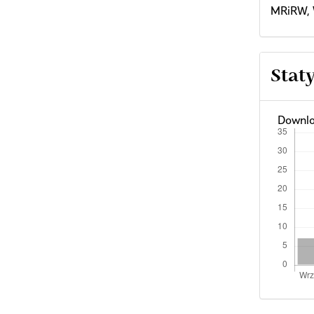
MRiRW, 
Stat
Downlo