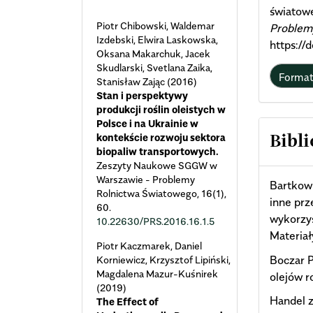
światow
Piotr Chibowski, Waldemar
Problem
Izdebski, Elwira Laskowska,
https://
Oksana Makarchuk, Jacek
Skudlarski, Svetlana Zaika,
Forma
Stanisław Zając (2016)
Stan i perspektywy
produkcji roślin oleistych w
Polsce i na Ukrainie w
kontekście rozwoju sektora
Bibli
biopaliw transportowych.
Zeszyty Naukowe SGGW w
Warszawie - Problemy
Bartkowi
Rolnictwa Światowego,
16
(1),
inne prz
60.
wykorzys
10.22630/PRS.2016.16.1.5
Materiał
Piotr Kaczmarek, Daniel
Boczar P
Korniewicz, Krzysztof Lipiński,
Magdalena Mazur-Kuśnirek
olejów r
(2019)
Handel 
The Effect of