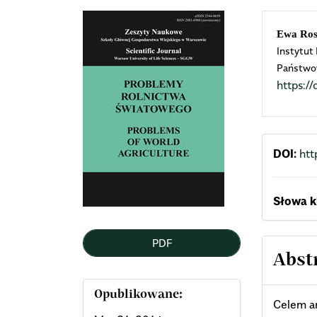
Article
Mai
Ewa Ros
Instytut
Sidebar
Arti
Państwo
https:
Cont
DOI:
htt
Słowa k
PDF
Abst
Opublikowane:
Celem ar