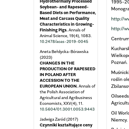
Hydrothermally Processed
1995-200
Soybean- and Rapeseed-
Monograf
Based Diets on Performance,
Meat and Carcass Quality
http://w
Characteristics in Growing-
http://w
Finishing Pigs.
Annals of
Animal Science,
19
(4),
1083.
Centrum 
10.2478/aoas-2019-0045
Kuchars
Aneta Bełdycka-Bórawska
Wielkopo
(2023)
Poznań.
CHANGES IN THE
PRODUCTION OF RAPESEED
Muśnicki
IN POLAND AFTER
roślin o
ACCESSION TO THE
Zbilans
EUROPEAN UNION.
Annals of
the Polish Association of
Oilseeds
Agricultural and Agribusiness
Agricult
Economists,
XXV
(4),
11.
10.5604/01.3001.0053.9443
Oil Wor
Jadwiga Zaród (2017)
Niemcy.
Czynniki kształtujące ceny