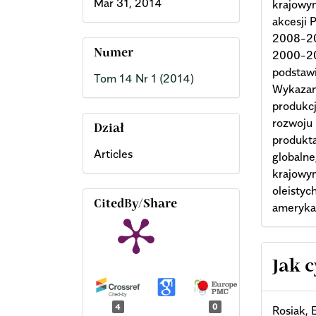
Mar 31, 2014
krajowym
akcesji 
2008-201
Numer
2000-20
podstaw
Tom 14 Nr 1 (2014)
Wykazano
produkcj
rozwoju 
Dział
produkta
Articles
globalne
krajowy
oleistyc
CitedBy/Share
amerykań
Arti
Jak 
Deta
4
0
Rosiak, 