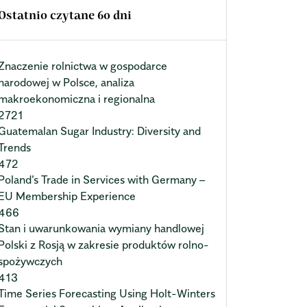
Ostatnio czytane 60 dni
Znaczenie rolnictwa w gospodarce
narodowej w Polsce, analiza
makroekonomiczna i regionalna
2721
Guatemalan Sugar Industry: Diversity and
Trends
472
Poland’s Trade in Services with Germany –
EU Membership Experience
466
Stan i uwarunkowania wymiany handlowej
Polski z Rosją w zakresie produktów rolno-
spożywczych
413
Time Series Forecasting Using Holt-Winters