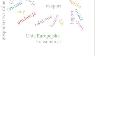
Polska
żywność
gospodarstwa rolne
eksport
owoce
ceny
produkcja
import
rolnictwo
handel
UE
rynek
Unia Europejska
konsumpcja