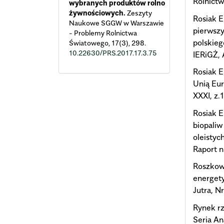
Rolnict
wybranych produktów rolno
żywnościowych.
Zeszyty
Rosiak E
Naukowe SGGW w Warszawie
pierwszy
- Problemy Rolnictwa
polskieg
Światowego,
17
(3),
298.
10.22630/PRS.2017.17.3.75
IERiGŻ,
Rosiak E
Unią Eur
XXXI, z.1
Rosiak E
biopaliw
oleistyc
Raport n
Roszkows
energet
Jutra, Nr
Rynek rz
Seria An