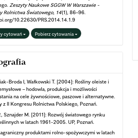
ego.
Zeszyty Naukowe SGGW W Warszawie -
y Rolnictwa Światowego
,
14
(1), 86–96.
doi.org/10.22630/PRS.2014.14.1.9
ty cytowań
Pobierz cytowania
ografia
ak-Broda I, Wałkowski T. [2004]: Rośliny oleiste i
emysłowe – hodowla, produkcja i możliwości
tania na cele żywnościowe, paszowe i alternatywne.
y z II Kongresu Rolnictwa Polskiego, Poznań.
., Sznajder M. [2011]: Rozwój światowego rynku
oślinnych w latach 1961-2005. UP, Poznań.
zagraniczny produktami rolno-spożywczymi w latach