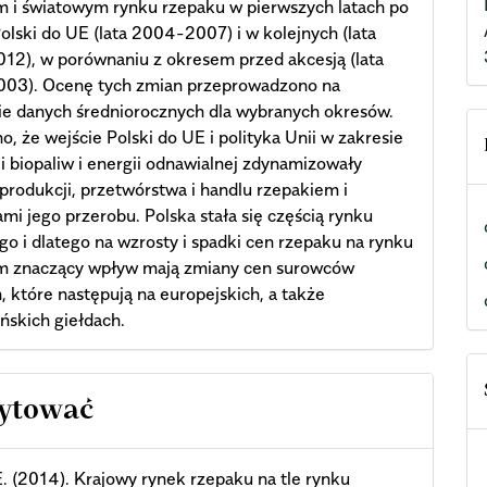
 i światowym rynku rzepaku w pierwszych latach po
Polski do UE (lata 2004-2007) i w kolejnych (lata
2), w porównaniu z okresem przed akcesją (lata
03). Ocenę tych zmian przeprowadzono na
ie danych średniorocznych dla wybranych okresów.
, że wejście Polski do UE i polityka Unii w zakresie
i biopaliw i energii odnawialnej zdynamizowały
produkcji, przetwórstwa i handlu rzepakiem i
mi jego przerobu. Polska stała się częścią rynku
go i dlatego na wzrosty i spadki cen rzepaku na rynku
m znaczący wpływ mają zmiany cen surowców
h, które następują na europejskich, a także
skich giełdach.
cle
cytować
ils
E. (2014). Krajowy rynek rzepaku na tle rynku