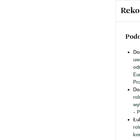
Reko
Podo
Do
uw
odn
Eu
Pr
Do
ro
wy
- 
Łu
rol
ko