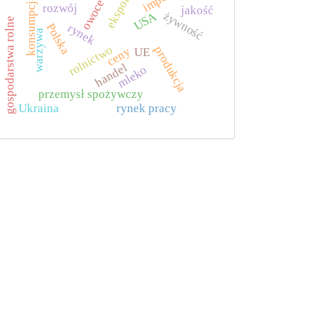
eksport
konsumpcja
owoce
rozwój
jakość
żywność
USA
gospodarstwa rolne
Polska
rynek
warzywa
rolnictwo
produkcja
ceny
UE
handel
mleko
przemysł spożywczy
Ukraina
rynek pracy