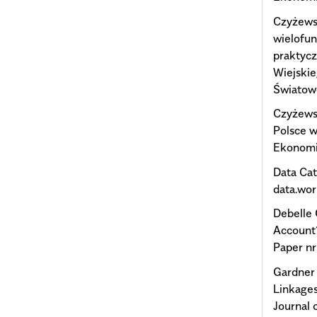
Czyżewsk
wielofun
praktyc
Wiejskie
Światowe
Czyżewsk
Polsce 
Ekonomic
Data Cat
data.wor
Debelle 
Account
Paper nr
Gardner
Linkages
Journal 