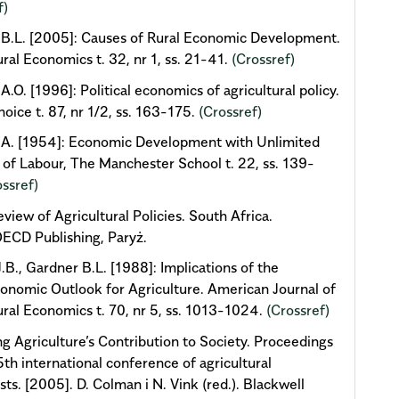
f)
B.L. [2005]: Causes of Rural Economic Development.
ural Economics t. 32, nr 1, ss. 21-41.
(Crossref)
A.O. [1996]: Political economics of agricultural policy.
hoice t. 87, nr 1/2, ss. 163-175.
(Crossref)
.A. [1954]: Economic Development with Unlimited
 of Labour, The Manchester School t. 22, ss. 139-
ossref)
iew of Agricultural Policies. South Africa.
ECD Publishing, Paryż.
.B., Gardner B.L. [1988]: Implications of the
nomic Outlook for Agriculture. American Journal of
ural Economics t. 70, nr 5, ss. 1013-1024.
(Crossref)
g Agriculture’s Contribution to Society. Proceedings
5th international conference of agricultural
ts. [2005]. D. Colman i N. Vink (red.). Blackwell