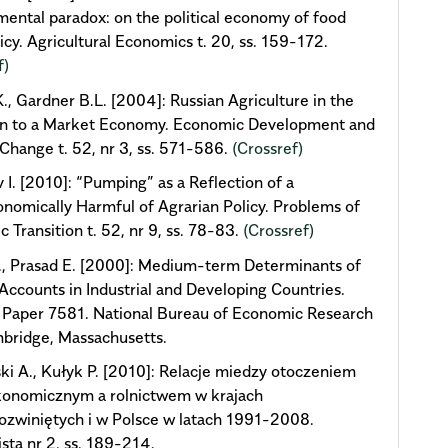
ental paradox: on the political economy of food
licy. Agricultural Economics t. 20, ss. 159-172.
f)
., Gardner B.L. [2004]: Russian Agriculture in the
ion to a Market Economy. Economic Development and
 Change t. 52, nr 3, ss. 571-586.
(Crossref)
 I. [2010]: “Pumping” as a Reflection of a
nomically Harmful of Agrarian Policy. Problems of
 Transition t. 52, nr 9, ss. 78-83.
(Crossref)
, Prasad E. [2000]: Medium-term Determinants of
Accounts in Industrial and Developing Countries.
 Paper 7581. National Bureau of Economic Research
mbridge, Massachusetts.
i A., Kułyk P. [2010]: Relacje miedzy otoczeniem
onomicznym a rolnictwem w krajach
zwiniętych i w Polsce w latach 1991-2008.
ta nr 2, ss. 189-214.