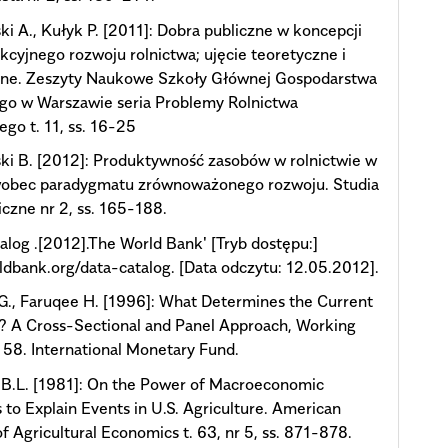
i A., Kułyk P. [2011]: Dobra publiczne w koncepcji
kcyjnego rozwoju rolnictwa; ujęcie teoretyczne i
zne. Zeszyty Naukowe Szkoły Głównej Gospodarstwa
go w Warszawie seria Problemy Rolnictwa
go t. 11, ss. 16-25
i B. [2012]: Produktywność zasobów w rolnictwie w
wobec paradygmatu zrównoważonego rozwoju. Studia
zne nr 2, ss. 165-188.
alog .[2012].The World Bank' [Tryb dostępu:]
ldbank.org/data-catalog. [Data odczytu: 12.05.2012].
G., Faruqee H. [1996]: What Determines the Current
? A Cross-Sectional and Panel Approach, Working
 58. International Monetary Fund.
 B.L. [1981]: On the Power of Macroeconomic
 to Explain Events in U.S. Agriculture. American
of Agricultural Economics t. 63, nr 5, ss. 871-878.