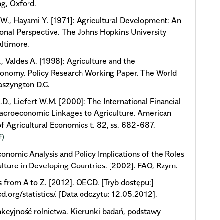
ng, Oxford.
.W., Hayami Y. [1971]: Agricultural Development: An
ional Perspective. The Johns Hopkins University
altimore.
., Valdes A. [1998]: Agriculture and the
onomy. Policy Research Working Paper. The World
aszyngton D.C.
D., Liefert W.M. [2000]: The International Financial
Macroeconomic Linkages to Agriculture. American
of Agricultural Economics t. 82, ss. 682-687.
f)
onomic Analysis and Policy Implications of the Roles
ulture in Developing Countries. [2002]. FAO, Rzym.
cs from A to Z. [2012]. OECD. [Tryb dostępu:]
.org/statistics/. [Data odczytu: 12.05.2012].
kcyjność rolnictwa. Kierunki badań, podstawy