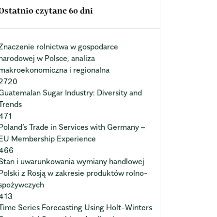
Ostatnio czytane 60 dni
Znaczenie rolnictwa w gospodarce
narodowej w Polsce, analiza
makroekonomiczna i regionalna
2720
Guatemalan Sugar Industry: Diversity and
Trends
471
Poland’s Trade in Services with Germany –
EU Membership Experience
466
Stan i uwarunkowania wymiany handlowej
Polski z Rosją w zakresie produktów rolno-
spożywczych
413
Time Series Forecasting Using Holt-Winters