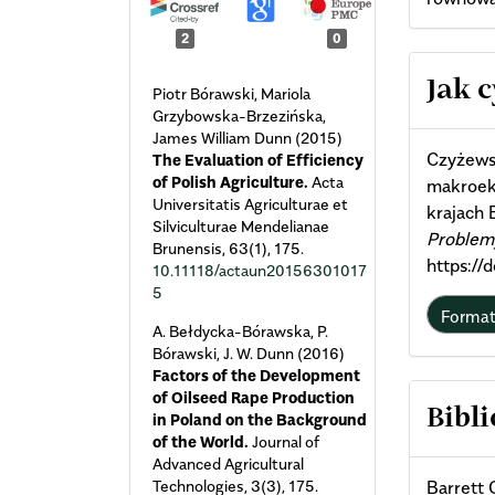
2
0
Arti
Jak 
Piotr Bórawski, Mariola
Grzybowska-Brzezińska,
Deta
James William Dunn (2015)
Czyżewsk
The Evaluation of Efficiency
of Polish Agriculture.
Acta
makroek
Universitatis Agriculturae et
krajach
Silviculturae Mendelianae
Problem
Brunensis,
63
(1),
175.
https:/
10.11118/actaun20156301017
5
Forma
A. Bełdycka-Bórawska, P.
Bórawski, J. W. Dunn (2016)
Factors of the Development
of Oilseed Rape Production
Bibli
in Poland on the Background
of the World.
Journal of
Advanced Agricultural
Technologies,
3
(3),
175.
Barrett 