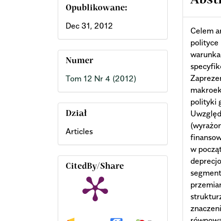
Abst
Opublikowane:
Dec 31, 2012
Celem ar
polityce
warunka
Numer
specyfik
Zapreze
Tom 12 Nr 4 (2012)
makroek
polityki
Uwzględ
Dział
(wyrażo
Articles
finansow
w począt
deprecj
CitedBy/Share
segment
przemia
struktur
znaczen
równowa