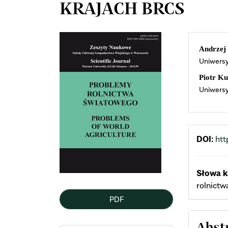
KRAJACH BRCS
Article
Mai
Andrzej
Uniwers
Sidebar
Arti
Piotr Ku
Cont
Uniwersy
DOI:
htt
Słowa k
rolnictwa
PDF