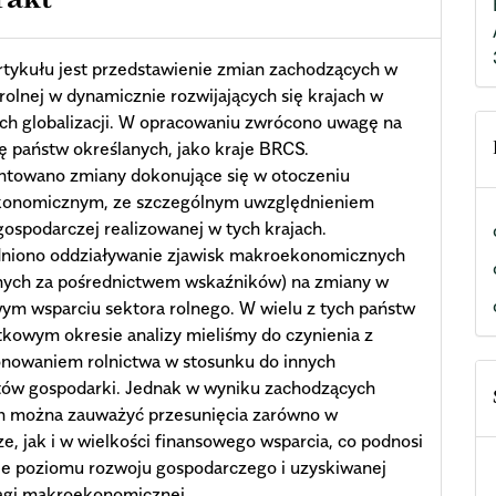
rakt
tykułu jest przedstawienie zmian zachodzących w
 rolnej w dynamicznie rozwijających się krajach w
ch globalizacji. W opracowaniu zwrócono uwagę na
ę państw określanych, jako kraje BRCS.
ntowano zmiany dokonujące się w otoczeniu
onomicznym, ze szczególnym uwzględnieniem
 gospodarczej realizowanej w tych krajach.
niono oddziaływanie zjawisk makroekonomicznych
nych za pośrednictwem wskaźników) na zmiany w
ym wsparciu sektora rolnego. W wielu z tych państw
kowym okresie analizy mieliśmy do czynienia z
onowaniem rolnictwa w stosunku do innych
ów gospodarki. Jednak w wyniku zachodzących
n można zauważyć przesunięcia zarówno w
ze, jak i w wielkości finansowego wsparcia, co podnosi
ie poziomu rozwoju gospodarczego i uzyskiwanej
gi makroekonomicznej.