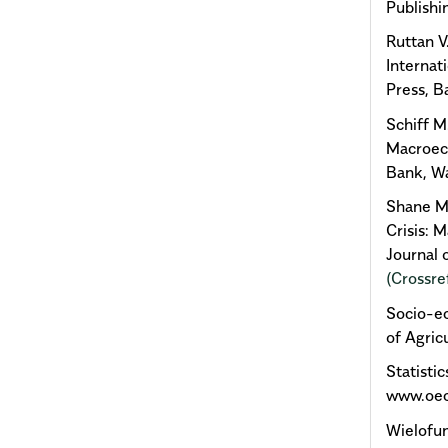
Publishi
Ruttan V
Internat
Press, B
Schiff M
Macroec
Bank, W
Shane M.
Crisis: 
Journal 
(Crossre
Socio-ec
of Agric
Statisti
www.oecd
Wielofun