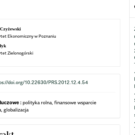
n
 Czyżewski
ytet Ekonomiczny w Poznaniu
cle
łyk
ent
tet Zielonogórski
ps://doi.org/10.22630/PRS.2012.12.4.54
luczowe :
polityka rolna, finansowe wsparcie
, globalizacja