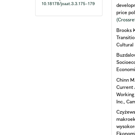
10.18178/joaat.3.3.175-179
developm
price po
(Crossre
Brooks K
Transit
Cultural
Buzdalov
Socioeco
Economic
Chinn M.
Current 
Working
Inc., Ca
Czyżewsk
makroek
wysokoro
Ekonomis