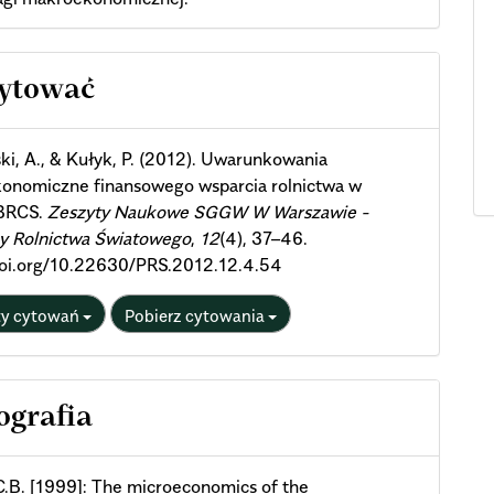
cle
cytować
ils
i, A., & Kułyk, P. (2012). Uwarunkowania
onomiczne finansowego wsparcia rolnictwa w
 BRCS.
Zeszyty Naukowe SGGW W Warszawie -
y Rolnictwa Światowego
,
12
(4), 37–46.
/doi.org/10.22630/PRS.2012.12.4.54
ty cytowań
Pobierz cytowania
ografia
C.B. [1999]: The microeconomics of the