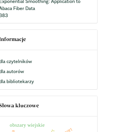
Exponential Smoothing: Application to
Abaca Fiber Data
383
Informacje
dla czytelników
dla autorów
dla bibliotekarzy
Słowa kluczowe
obszary wiejskie
import