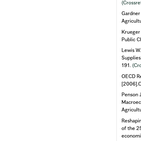
(Crossre
Gardner 
Agricult
Krueger 
Public C
Lewis W
Supplies
191.
(Cr
OECD Rev
[2006].O
Penson J
Macroeco
Agricult
Reshapin
of the 2
economis