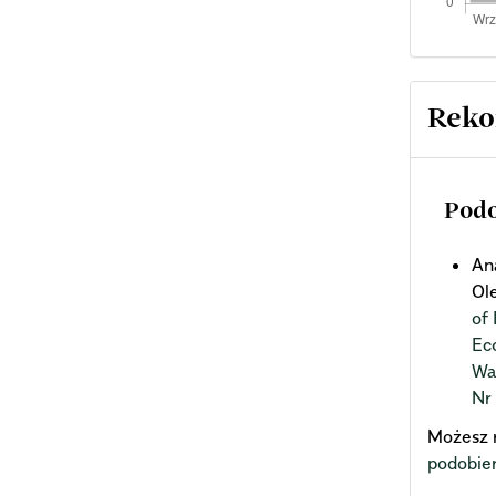
Reko
Podo
An
Ol
of
Ec
Wa
Nr
Możesz 
podobie