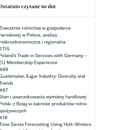
Ostatnio czytane 60 dni
Znaczenie rolnictwa w gospodarce
narodowej w Polsce, analiza
makroekonomiczna i regionalna
2715
Poland’s Trade in Services with Germany –
EU Membership Experience
469
Guatemalan Sugar Industry: Diversity and
Trends
467
Stan i uwarunkowania wymiany handlowej
Polski z Rosją w zakresie produktów rolno-
spożywczych
416
Time Series Forecasting Using Holt-Winters