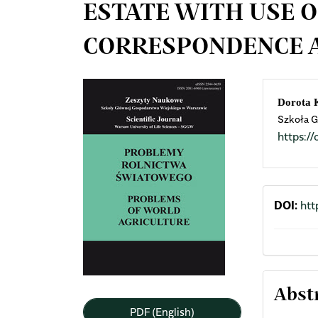
ESTATE WITH USE O
CORRESPONDENCE 
Article
Mai
Dorota 
Szkoła G
Sidebar
Arti
https:
Cont
DOI:
htt
Abst
PDF (English)