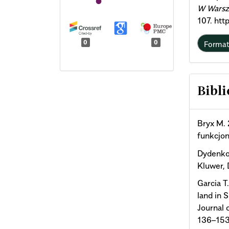
W Warsz
107. htt
0
0
Forma
Bibli
Bryx M. 
funkcjo
Dydenko 
Kluwer,
Garcia T
land in S
Journal 
136–153