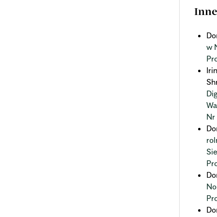
Inne
Do
w 
Pr
Ir
Sh
Di
Wa
Nr
Do
ro
Si
Pr
Do
No
Pr
Do