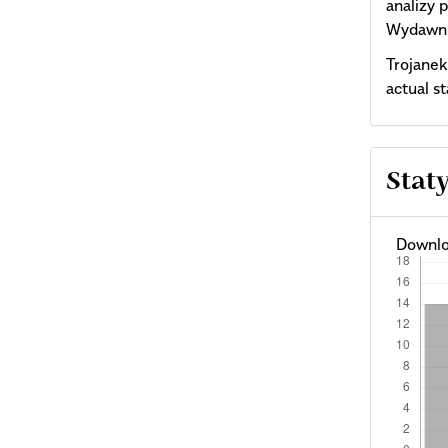
analizy
Wydawni
Trojanek
actual s
Stat
Downlo