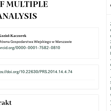
F MULTIPLE
ANALYSIS
n
Kozioł-Kaczorek
łówna Gospodarstwa Wiejskiego w Warszawie
cle
//orcid.org/0000-0001-7582-0810
ent
ps://doi.org/10.22630/PRS.2014.14.4.74
rakt