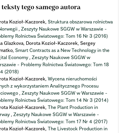
 teksty tego samego autora
rota Kozioł-Kaczorek,
Struktura obszarowa rolnictwa
Norwegii
,
Zeszyty Naukowe SGGW w Warszawie -
oblemy Rolnictwa Światowego: Tom 16 Nr 3 (2016)
ina Glazkova, Dorota Kozioł-Kaczorek, Sergey
matko,
Smart Contracts as a New Technology in the
gital Economy
,
Zeszyty Naukowe SGGW w
rszawie - Problemy Rolnictwa Światowego: Tom 18
 4 (2018)
rota Kozioł-Kaczorek,
Wycena nieruchomości
lnych z wykorzystaniem Analitycznego Procesu
eciowego
,
Zeszyty Naukowe SGGW w Warszawie -
oblemy Rolnictwa Światowego: Tom 14 Nr 3 (2014)
rota Kozioł-Kaczorek,
The Plant Production in
rway
,
Zeszyty Naukowe SGGW w Warszawie -
oblemy Rolnictwa Światowego: Tom 17 Nr 4 (2017)
rota Kozioł-Kaczorek,
The Livestock Production in