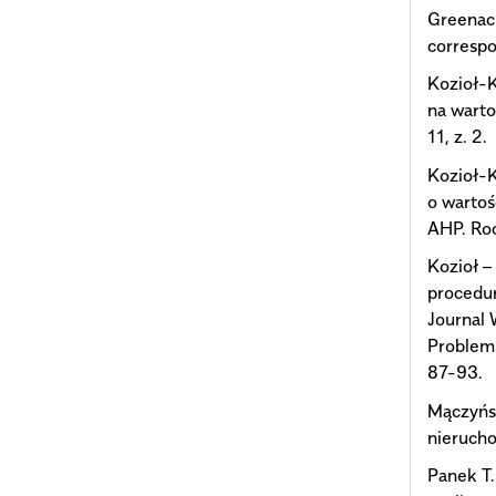
Greenacr
correspo
Kozioł-K
na warto
11, z. 2.
Kozioł-K
o wartoś
AHP. Roc
Kozioł –
procedur
Journal 
Problems
87-93.
Mączyńsk
nierucho
Panek T