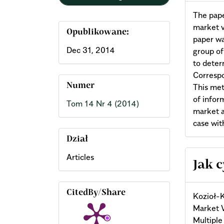
The pape
market v
Opublikowane:
paper wa
Dec 31, 2014
group of
to deter
Correspo
Numer
This met
of infor
Tom 14 Nr 4 (2014)
market a
case with
Dział
Arti
Articles
Jak 
Deta
CitedBy/Share
Kozioł-K
Market V
Multiple