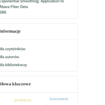
Exponential Smoothing: Application to
Abaca Fiber Data
386
Informacje
dla czytelników
dla autorów
dla bibliotekarzy
Słowa kluczowe
konsument
produkcja