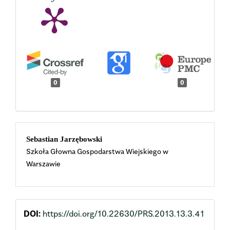
0
0
Main
Sebastian Jarzębowski
Szkoła Głowna Gospodarstwa Wiejskiego w
Article
Warszawie
Content
DOI:
https://doi.org/10.22630/PRS.2013.13.3.41