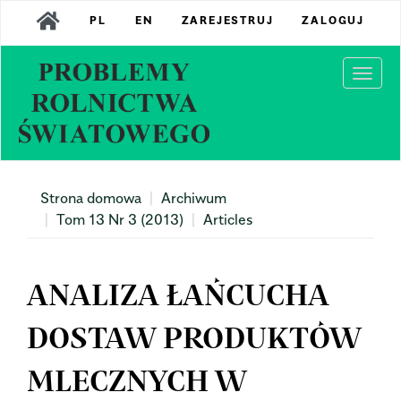
Main
PL
EN
ZAREJESTRUJ
ZALOGUJ
Navigation
Main
Content
Togg
Sidebar
navi
Strona domowa
Archiwum
Tom 13 Nr 3 (2013)
Articles
ANALIZA ŁAŃCUCHA
DOSTAW PRODUKTÓW
MLECZNYCH W