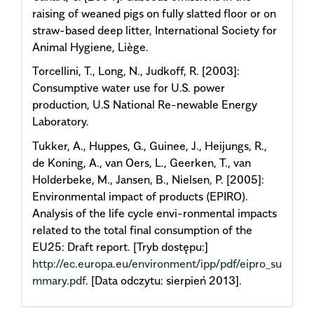
raising of weaned pigs on fully slatted floor or on
straw-based deep litter, International Society for
Animal Hygiene, Liège.
Torcellini, T., Long, N., Judkoff, R. [2003]:
Consumptive water use for U.S. power
production, U.S National Re-newable Energy
Laboratory.
Tukker, A., Huppes, G., Guinee, J., Heijungs, R.,
de Koning, A., van Oers, L., Geerken, T., van
Holderbeke, M., Jansen, B., Nielsen, P. [2005]:
Environmental impact of products (EPIRO).
Analysis of the life cycle envi-ronmental impacts
related to the total final consumption of the
EU25: Draft report. [Tryb dostępu:]
http://ec.europa.eu/environment/ipp/pdf/eipro_su
mmary.pdf
. [Data odczytu: sierpień 2013].