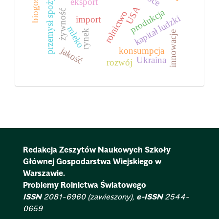
przemysł spożywczy
eksport
USA
produkcja
żywność
rolnictwo
kapitał ludzki
import
mleko
rynek
innowacje
jakość
konsumpcja
Ukraina
rozwój
Redakcja Zeszytów Naukowych Szkoły
Głównej Gospodarstwa Wiejskiego w
Warszawie.
Problemy Rolnictwa Światowego
ISSN
2081-6960 (zawieszony),
e-ISSN
2544-
0659