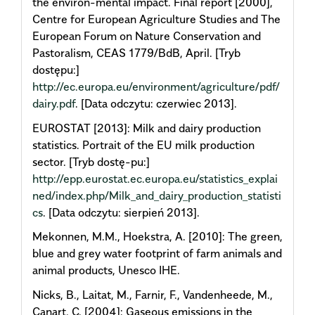
the environ-mental impact. Final report [2000],
Centre for European Agriculture Studies and The
European Forum on Nature Conservation and
Pastoralism, CEAS 1779/BdB, April. [Tryb
dostępu:]
http://ec.europa.eu/environment/agriculture/pdf/
dairy.pdf
. [Data odczytu: czerwiec 2013].
EUROSTAT [2013]: Milk and dairy production
statistics. Portrait of the EU milk production
sector. [Tryb dostę-pu:]
http://epp.eurostat.ec.europa.eu/statistics_explai
ned/index.php/Milk_and_dairy_production_statisti
cs
. [Data odczytu: sierpień 2013].
Mekonnen, M.M., Hoekstra, A. [2010]: The green,
blue and grey water footprint of farm animals and
animal products, Unesco IHE.
Nicks, B., Laitat, M., Farnir, F., Vandenheede, M.,
Canart, C. [2004]: Gaseous emissions in the