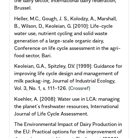
the dairy sector, International dairy federation,
Brussel.
Heller, M.C., Gough, J. S., Kolodzy, A., Marshall,
B., Wilson, D., Keoleian, G. [2010]: Life-cycle
water use, nutrient cycling and solid waste
generation of a large-scale organic dairy,
Conference on life cycle assessment in the agri-
food sector, Bari.
Keoleian, G.A., Spitzley, D.V. [1999]: Guidance for
improving life cycle design and management of
milk packag-ing, Journal of Industrial Ecology,
Vol. 3, No. 1, s. 111-126.
(Crossref)
Koehler, A. [2008]: Water use in LCA: managing
the planet´s freshwater resources, International
Journal of Life Cycle Assessment.
The Environmental Impact of Dairy Production in
the EU: Practical options for the improvement of