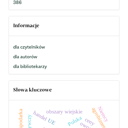
386
Informacje
dla czytelników
dla autorów
dla bibliotekarzy
Słowa kluczowe
Niemcy
agrobiznes
obszary wiejskie
biogospodarka
handel
Polska
ceny
UE
owoce