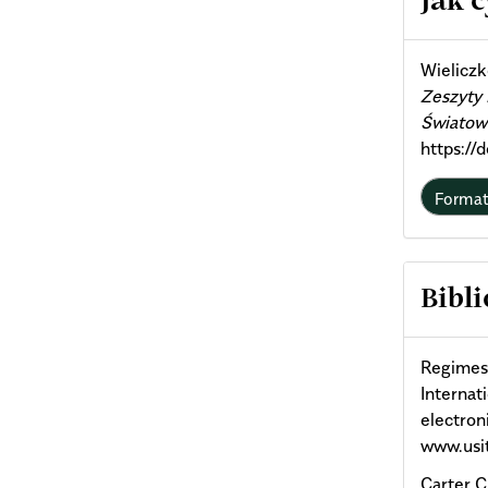
Jak 
Deta
Wieliczk
Zeszyty
Światow
https://
Forma
Bibli
Regimes 
Interna
electron
www.usit
Carter C