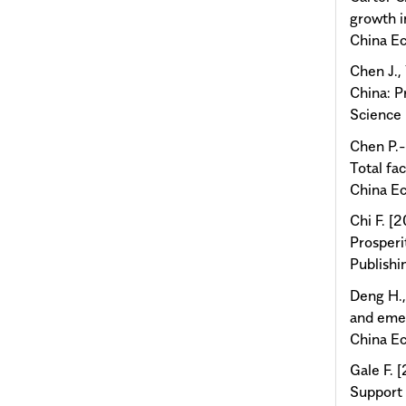
growth i
China Ec
Chen J.,
China: P
Science 
Chen P.-
Total fac
China Ec
Chi F. [
Prosperi
Publishi
Deng H.,
and emer
China Ec
Gale F. 
Support 