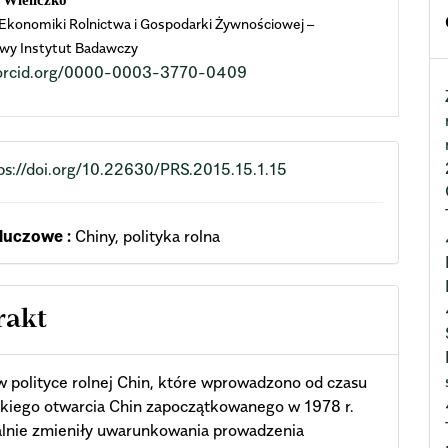
 Wieliczko
 Ekonomiki Rolnictwa i Gospodarki Żywnościowej –
cle
wy Instytut Badawczy
//orcid.org/0000-0003-3770-0409
ent
ps://doi.org/10.22630/PRS.2015.15.1.15
luczowe :
Chiny, polityka rolna
rakt
 polityce rolnej Chin, które wprowadzono od czasu
lkiego otwarcia Chin zapoczątkowanego w 1978 r.
alnie zmieniły uwarunkowania prowadzenia