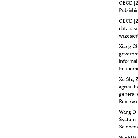
OECD [20
Publishin
OECD [2
database
wrzesie
Xiang Ch
governme
informal
Economic
Xu Sh., 
agricult
general 
Review n
Wang D. 
System: 
Sciences
World Ba