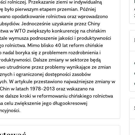
ości rolniczej. Przekazanie ziemi w indywidualną
wę było pierwszym etapem przemian. Później
owano opodatkowanie rolnictwa oraz wprowadzono
ubsydiów. Jednocześnie uzyskanie przez Chiny
stwa w WTO zwiększyło konkurencję na chińskim
stale wymusza podnoszenie jakości i produktywności
o rolnictwa. Mimo blisko 40 lat reform chińskie
o nadal boryka się z problemem rozdrobnienia i
produktywności. Dalsze zmiany w sektorze będą
wo utrudnione przez problemy wynikające ze zmian
znych i ograniczonej dostępności zasobów
ych. W artykule przestawiono najważniejsze zmiany w
 Chin w latach 1978-2013 oraz wskazano na
e dalsze kroki w reformowaniu chińskiego rolnictwa
a celu zwiększenie jego długookresowej
cyjności.
cle