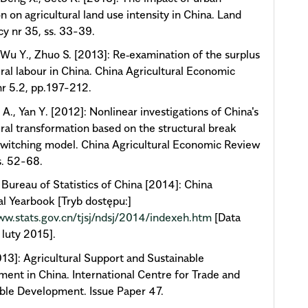
n on agricultural land use intensity in China. Land
cy nr 35, ss. 33-39.
 Wu Y., Zhuo S. [2013]: Re‐examination of the surplus
ural labour in China. China Agricultural Economic
r 5.2, pp.197-212.
 A., Yan Y. [2012]: Nonlinear investigations of China's
ural transformation based on the structural break
witching model. China Agricultural Economic Review
ss. 52-68.
 Bureau of Statistics of China [2014]: China
cal Yearbook [Tryb dostępu:]
ww.stats.gov.cn/tjsj/ndsj/2014/indexeh.htm
[Data
 luty 2015].
013]: Agricultural Support and Sustainable
ent in China. International Centre for Trade and
ble Development. Issue Paper 47.