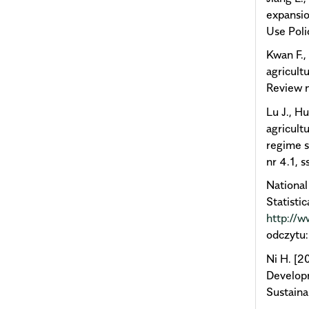
expansio
Use Poli
Kwan F.,
agricult
Review n
Lu J., Hu
agricult
regime s
nr 4.1, 
National
Statisti
http://w
odczytu:
Ni H. [2
Developm
Sustaina