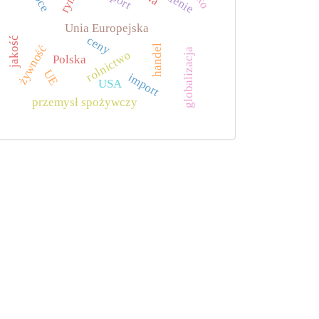
Unia Europejska
ceny
jakość
żywność
handel
globalizacja
rolnictwo
Polska
UE
import
USA
przemysł spożywczy