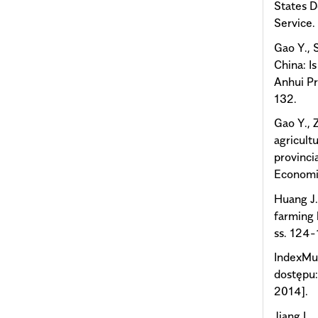
States D
Service.
Gao Y., 
China: I
Anhui Pr
132.
Gao Y., 
agricult
provinci
Economic
Huang J.
farming 
ss. 124-
IndexMun
dostępu:
2014].
Jiang L.