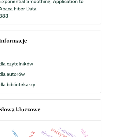
Exponential Smoothing: Application to
Abaca Fiber Data
383
Informacje
dla czytelników
dla autorów
dla bibliotekarzy
Słowa kluczowe
zatrudnienie
warzywa
mleko
owoce
eksport
rynek