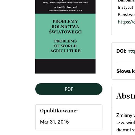
Barbara
Instytut
Sidebar
Arti
Państwo
https:
Cont
DOI:
htt
Słowa k
PDF
Abst
Opublikowane:
Zmiany w
Mar 31, 2015
tzw. wie
diametr