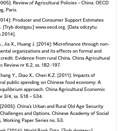
05]: Review of Agricultural Policies – China. OECD
g, Paris.
014]: Producer and Consumer Support Estimates
. [Tryb dostępu:] www.oecd.org. [Data odczytu:
ń 2014].
., Jia X., Huang J. [2014]: Microfinance through non-
ntal organizations and its effects on formal and
 credit. Evidence from rural China. China Agricultural
 Review nr 6.2, ss. 182-197.
Zhang Y., Diao X., Chen K.Z. [2011]: Impacts of
ural public spending on Chinese food economy: A
equilibrium approach. China Agricultural Economic
r 3/4, ss. 518 – 534.
[2005]: China’s Urban and Rural Old Age Security
Challenges and Options. Chinese Academy of Social
, Working Paper Series no. 53.
nk [2014]: World Bank Data. [Tryb dostępu:]