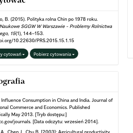
cytować
ils
o, B. (2015). Polityka rolna Chin po 1978 roku.
 Naukowe SGGW W Warszawie - Problemy Rolnictwa
ego
,
15
(1), 144–153.
doi.org/10.22630/PRS.2015.15.1.15
ty cytowań
Pobierz cytowania
ografia
Influence Consumption in China and India. Journal of
tional Commerce and Economics. Published
ically May 2013. [Tryb dostępu:]
c.gov/journals. [Data odczytu: wrzesień 2014].
.A., Chen J., Chu B. [2003]: Agricultural productivity