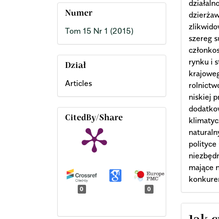
działaln
Numer
dzierża
zlikwid
Tom 15 Nr 1 (2015)
szereg s
członko
rynku i 
Dział
krajoweg
Articles
rolnictw
niskiej 
dodatko
CitedBy/Share
klimatyc
naturaln
polityce
niezbędn
mające n
konkuren
0
0
Arti