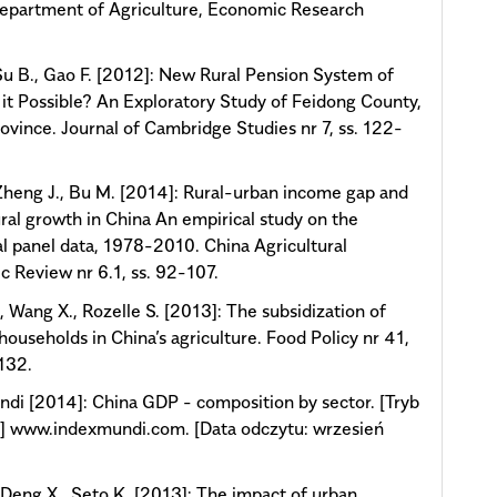
epartment of Agriculture, Economic Research
Su B., Gao F. [2012]: New Rural Pension System of
s it Possible? An Exploratory Study of Feidong County,
ovince. Journal of Cambridge Studies nr 7, ss. 122-
Zheng J., Bu M. [2014]: Rural-urban income gap and
ural growth in China An empirical study on the
al panel data, 1978-2010. China Agricultural
 Review nr 6.1, ss. 92-107.
, Wang X., Rozelle S. [2013]: The subsidization of
households in China’s agriculture. Food Policy nr 41,
132.
di [2014]: China GDP - composition by sector. [Tryb
] www.indexmundi.com. [Data odczytu: wrzesień
, Deng X., Seto K. [2013]: The impact of urban