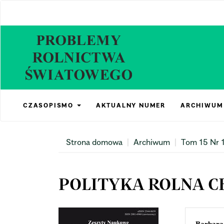
Main
Navigation
Main
Content
Sidebar
CZASOPISMO
AKTUALNY NUMER
ARCHIWUM
Strona domowa
Archiwum
Tom 15 Nr 1
POLITYKA ROLNA CH
Article
Mai