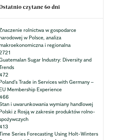
Ostatnio czytane 60 dni
Znaczenie rolnictwa w gospodarce
narodowej w Polsce, analiza
makroekonomiczna i regionalna
2721
Guatemalan Sugar Industry: Diversity and
Trends
472
Poland’s Trade in Services with Germany –
EU Membership Experience
466
Stan i uwarunkowania wymiany handlowej
Polski z Rosją w zakresie produktów rolno-
spożywczych
413
Time Series Forecasting Using Holt-Winters