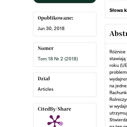
Słowa k
Opublikowane:
Jun 30, 2018
Abst
Numer
Różnice 
stawiają
Tom 18 Nr 2 (2018)
roku (UE
problemu
wydajnoś
Dział
na jedn
Articles
Rachunki
Rolniczy
w wydajn
CitedBy/Share
utrzymuj
Stwierd
na ten p