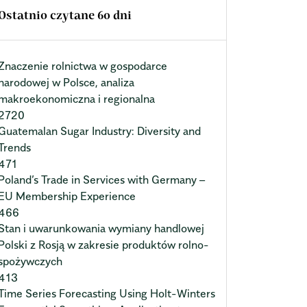
Ostatnio czytane 60 dni
Znaczenie rolnictwa w gospodarce
narodowej w Polsce, analiza
makroekonomiczna i regionalna
2720
Guatemalan Sugar Industry: Diversity and
Trends
471
Poland’s Trade in Services with Germany –
EU Membership Experience
466
Stan i uwarunkowania wymiany handlowej
Polski z Rosją w zakresie produktów rolno-
spożywczych
413
Time Series Forecasting Using Holt-Winters