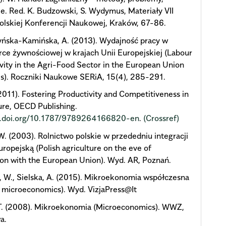
e. Red. K. Budzowski, S. Wydymus, Materiały VII
lskiej Konferencji Naukowej, Kraków, 67-86.
ńska-Kamińska, A. (2013). Wydajność pracy w
ce żywnościowej w krajach Unii Europejskiej (Labour
vity in the Agri-Food Sector in the European Union
s). Roczniki Naukowe SERiA, 15(4), 285-291.
011). Fostering Productivity and Competitiveness in
ure, OECD Publishing.
dx.doi.org/10.1787/9789264166820-en
.
(Crossref)
W. (2003). Rolnictwo polskie w przededniu integracji
uropejską (Polish agriculture on the eve of
ion with the European Union). Wyd. AR, Poznań.
 W., Sielska, A. (2015). Mikroekonomia współczesna
 microeconomics). Wyd. VizjaPress@It
 T. (2008). Mikroekonomia (Microeconomics). WWZ,
a.