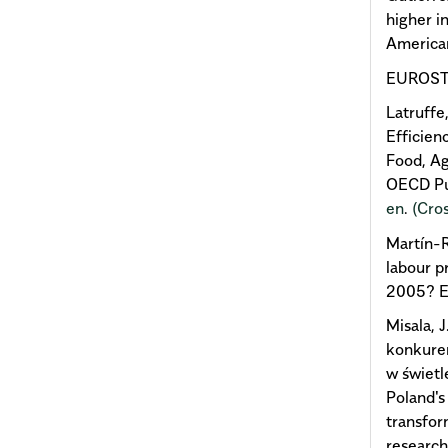
higher i
American
EUROST
Latruffe
Efficien
Food, Ag
OECD Pu
en
.
(Cros
Martín-Re
labour p
2005? E
Misala, 
konkuren
w świet
Poland's
transfor
research