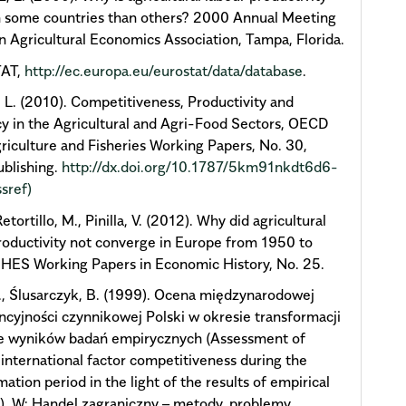
n some countries than others? 2000 Annual Meeting
 Agricultural Economics Association, Tampa, Florida.
AT,
http://ec.europa.eu/eurostat/data/database
.
, L. (2010). Competitiveness, Productivity and
cy in the Agricultural and Agri-Food Sectors, OECD
riculture and Fisheries Working Papers, No. 30,
blishing.
http://dx.doi.org/10.1787/5km91nkdt6d6-
sref)
tortillo, M., Pinilla, V. (2012). Why did agricultural
roductivity not converge in Europe from 1950 to
HES Working Papers in Economic History, No. 25.
J., Ślusarczyk, B. (1999). Ocena międzynarodowej
cyjności czynnikowej Polski w okresie transformacji
le wyników badań empirycznych (Assessment of
 international factor competitiveness during the
mation period in the light of the results of empirical
). W: Handel zagraniczny – metody, problemy,