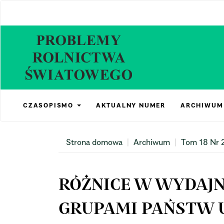
Main
Navigation
Main
Content
Sidebar
CZASOPISMO
AKTUALNY NUMER
ARCHIWUM
Strona domowa
Archiwum
Tom 18 Nr 
RÓŻNICE W WYDAJN
GRUPAMI PAŃSTW U