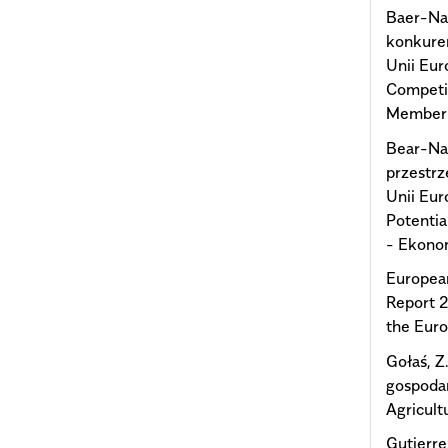
Baer-Naw
konkure
Unii Eur
Competit
Member S
Bear-Naw
przestrz
Unii Eur
Potentia
- Ekonom
Europea
Report 2
the Eur
Gołaś, Z
gospodar
Agricult
Gutierre