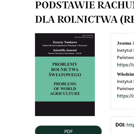
PODSTAWIE RACH
DLA ROLNICTWA (R
Article
Mai
Joanna 
Instytut
Sidebar
Arti
Państwo
https:
Cont
Włodzim
Instytut
Państwo
https:
DOI:
htt
PDF