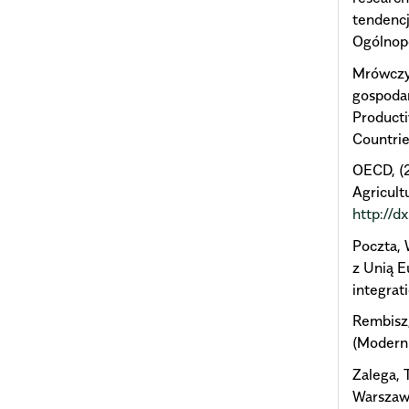
tendencj
Ogólnopo
Mrówczy
gospodar
Producti
Countrie
OECD, (2
Agricult
http://
Poczta, 
z Unią E
integrat
Rembisz,
(Modern
Zalega,
Warszaw