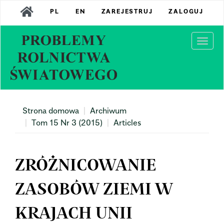
Main
PL
EN
ZAREJESTRUJ
ZALOGUJ
Navigation
Main
Content
Togg
Sidebar
navi
Strona domowa
Archiwum
Tom 15 Nr 3 (2015)
Articles
ZRÓŻNICOWANIE
ZASOBÓW ZIEMI W
KRAJACH UNII