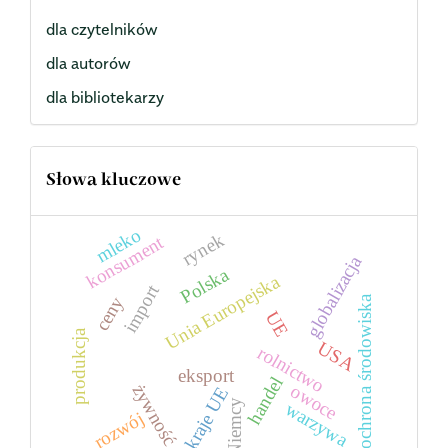
dla czytelników
dla autorów
dla bibliotekarzy
Słowa kluczowe
mleko
rynek
konsument
globalizacja
Polska
Unia Europejska
import
ceny
ochrona środowiska
UE
produkcja
USA
rolnictwo
eksport
handel
owoce
żywność
kraje UE
Niemcy
warzywa
rozwój